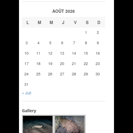
AOÛT 2026
L
M
M
J
V
S
D
1
2
3
4
5
6
7
8
9
10
11
12
13
14
15
16
17
18
19
20
21
22
23
24
25
26
27
28
29
30
31
« Juil
Gallery