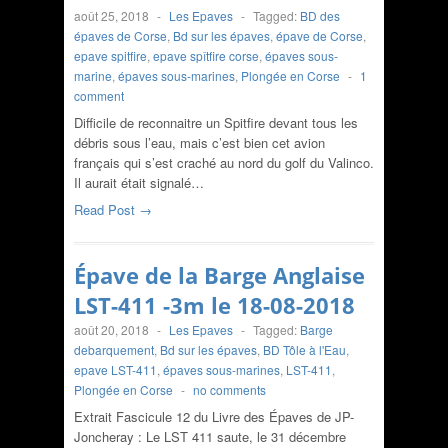
août 25, 2018
-
Les Epaves
-
Tagged:
BD des
épaves de Corse
,
Bd sur les épaves
,
épave de Corse
,
epave spitfire
,
epave spîtfire corse
,
épaves sous-
marine
,
épaves sous-marines
,
Plongée en Corse
-
1
comment
Difficile de reconnaitre un Spitfire devant tous les
débris sous l’eau, mais c’est bien cet avion
français qui s’est craché au nord du golf du Valinco.
Il aurait était signalé…
Read Post →
Épave de la Barge Anglaise
LST-411 -3m le 18-08-2018
août 20, 2018
-
Les Epaves
-
Tagged:
Barge
debarquement
,
Bd sur les épaves
,
BD Tôle à l'Eau
,
epave LST-411
,
épaves sous-marines
,
LST-411
,
Plongée en Corse
-
no comments
Extrait Fascicule 12 du Livre des Épaves de JP-
Joncheray : Le LST 411 saute, le 31 décembre