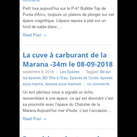
Petit tour aujourd’hui sur le P-47 Bubble Top de
Punta d’Arcu, toujours un plaisirs de plonger sur cet
épave magnifique. L’épave repose à plat sur un
fond de sable blanc,…
Read Post →
La cuve à carburant de la
Marana -34m le 08-09-2018
septembre 8, 2018
-
Les Epaves
-
Tagged:
Bd sur
les épaves
,
BD Tôle à l'Eau
,
Epaves de Corse
,
épaves
sous-marine
,
épaves sous-marines
-
no comments
Un ami pêcheur nous a signalé un écho,
ressemblant à une épave, ce qui est étonnant c’est
sa proximité avec l’épave du Chalutier de la
Marana.Aujourd’hui mer d’huile, c’est l’occasion…
Read Post →