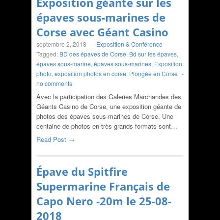
Exposition géante sur les
épaves sous-marines de
Corse avec Géant Casino
septembre 2, 2018
-
Exposition & Conférence
-
Tagged:
BD des épaves de Corse
,
Bd sur les épaves
,
épaves sous-marine
,
épaves sous-marines
,
Exposition
photo
,
exposition photos en corse
,
Plongée en Corse
-
no comments
Avec la participation des Galeries Marchandes des
Géants Casino de Corse, une exposition géante de
photos des épaves sous-marines de Corse. Une
centaine de photos en très grands formats sont…
Read Post →
Épave du Spitfire
Supermarine Français de
Capo Nero -20m le 25-08-
2018