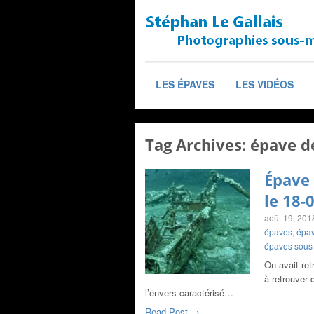
LES ÉPAVES
LES VIDÉOS
Tag Archives:
épave d
Épave 
le 18-
août 19, 201
épaves
,
épav
épaves sous
On avait ret
à retrouver 
l’envers caractérisé…
Read Post →