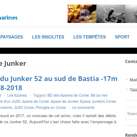
PAYSAGES
LES INSOLITES
LES TEMPÊTES
SPORT
e Junker
Conta
du Junker 52 au sud de Bastia -17m
Mail
08-2018
Tél
8
-
Les Epaves
-
Tagged:
BD des épaves de Corse
,
Bd sur les
e d'un JU52
,
épave de Corse
,
épave de Junker
,
Epave Junkers Corse
,
-marine
,
JU52 Corse
,
Plongée en Corse
-
no comments
rouvé en 2017, un morceau de cet avion, mais il restait des débris
de ce Junker 52. Aujourd’hui c’est chose faite avec l’empennage à
Rende