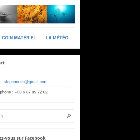
COIN MATÉRIEL
LA MÉTÉO
ct
 :
stephanncb@gmail.com
éphone : +33 6 87 99 72 02
z-vous sur Facebook