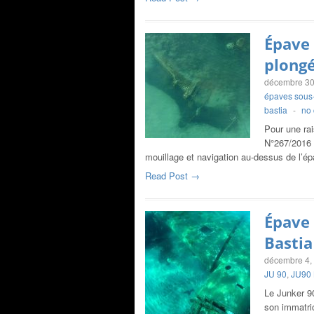
Épave 
plongé
décembre 30
épaves sous
bastia
-
no
Pour une rai
N°267/2016 d
mouillage et navigation au-dessus de l’é
Read Post →
Épave 
Bastia
décembre 4,
JU 90
,
JU90 
Le Junker 90
son immatric