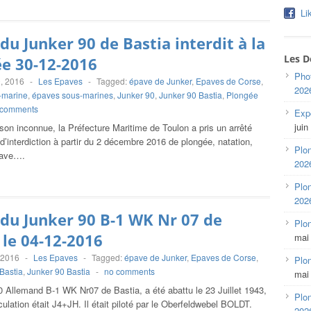
Li
du Junker 90 de Bastia interdit à la
Les D
e 30-12-2016
Pho
, 2016
-
Les Epaves
-
Tagged:
épave de Junker
,
Epaves de Corse
,
202
-marine
,
épaves sous-marines
,
Junker 90
,
Junker 90 Bastia
,
Plongée
 comments
Expo
juin
son inconnue, la Préfecture Maritime de Toulon a pris un arrêté
’interdiction à partir du 2 décembre 2016 de plongée, natation,
Plon
pave….
202
Plon
202
du Junker 90 B-1 WK Nr 07 de
Plo
 le 04-12-2016
mai
 2016
-
Les Epaves
-
Tagged:
épave de Junker
,
Epaves de Corse
,
Plon
Bastia
,
Junker 90 Bastia
-
no comments
mai
 Allemand B-1 WK Nr07 de Bastia, a été abattu le 23 Juillet 1943,
Plon
ulation était J4+JH. Il était piloté par le Oberfeldwebel BOLDT.
202