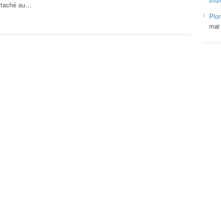
attaché au…
Plo
mai