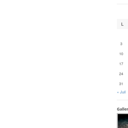
L
3
10
17
24
31
« Juil
Galle