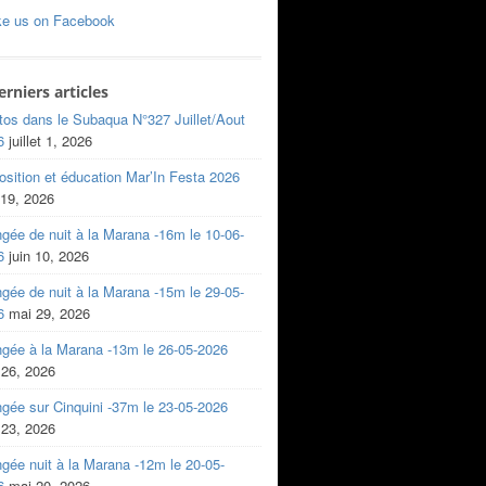
ke us on Facebook
erniers articles
tos dans le Subaqua N°327 Juillet/Aout
6
juillet 1, 2026
sition et éducation Mar’In Festa 2026
 19, 2026
gée de nuit à la Marana -16m le 10-06-
6
juin 10, 2026
gée de nuit à la Marana -15m le 29-05-
6
mai 29, 2026
ngée à la Marana -13m le 26-05-2026
 26, 2026
gée sur Cinquini -37m le 23-05-2026
 23, 2026
gée nuit à la Marana -12m le 20-05-
6
mai 20, 2026