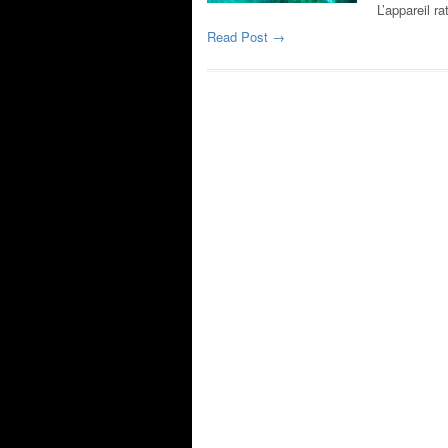
L’appareil r
Read Post →