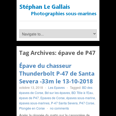
Tag Archives:
épave de P47
Épave du chasseur
Thunderbolt P-47 de Santa
Severa -33m le 13-10-2018
octobre 13, 2018
-
Les Epaves
-
Tagged:
BD des
épaves de Corse
,
Bd sur les épaves
,
BD Tôle à l'Eau
,
épave de P47
,
Epaves de Corse
,
épaves sous-marine
,
épaves sous-marines
,
P-47 Santa Severa
,
P47 Corse
,
Plongée en Corse
-
no comments
Après la plongée du matin sur la canonnière de