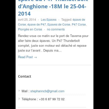
d’Anghione -18M le 25-04-
2014
avril 25, 2014
-
Les Epaves
-
Tagged:
épave de
Corse
,
épave de P47
,
Epaves de Corse
,
P47 Corse
,
Plongée en Corse
-
no comments
Rendez-vous ce matin sur le port de Taverna pour
aller faire deux épaves. Un P47 Thunderbolt
complet, juste son moteur est détaché et repose
juste sur l’avant . Depuis ma…
Read Post →
Contact
Mail :
stephanncb@gmail.com
Téléphone : +33 6 87 99 72 02