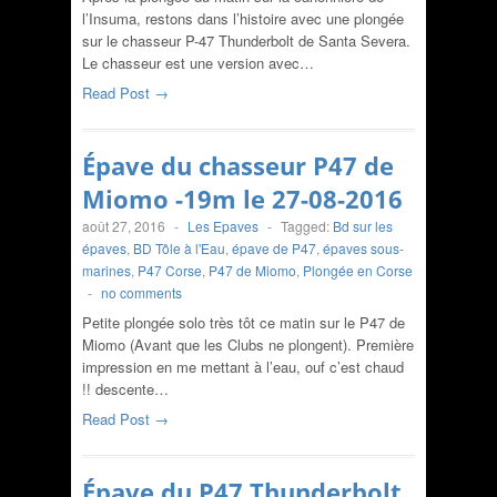
l’Insuma, restons dans l’histoire avec une plongée
sur le chasseur P-47 Thunderbolt de Santa Severa.
Le chasseur est une version avec…
Read Post →
Épave du chasseur P47 de
Miomo -19m le 27-08-2016
août 27, 2016
-
Les Epaves
-
Tagged:
Bd sur les
épaves
,
BD Tôle à l'Eau
,
épave de P47
,
épaves sous-
marines
,
P47 Corse
,
P47 de Miomo
,
Plongée en Corse
-
no comments
Petite plongée solo très tôt ce matin sur le P47 de
Miomo (Avant que les Clubs ne plongent). Première
impression en me mettant à l’eau, ouf c’est chaud
!! descente…
Read Post →
Épave du P47 Thunderbolt