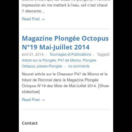
impression en me mettant à l’eau, ouf c’est chaud
!! descente…
Read Post →
Magazine Plongée Octopus
N°19 Mai-Juillet 2014
avril 21, 2014
-
Tournages et Publications
-
Tagged:
Article sur la Plongée
,
P47 de Miomo
,
Plongée
Octopus
,
presse Plongée
-
no comments
Nouvel article sur le Chasseur P47 de Miomo et le
trésor de Rommel dans le Magazine Plongée
Octopus N°19 des Mois de Mai/Juillet 2014. [Show
slideshow]
Read Post →
Contact