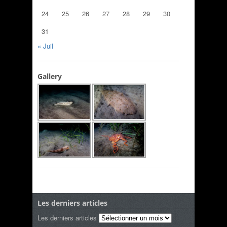
24
25
26
27
28
29
30
31
« Juil
Gallery
Les derniers articles
Les derniers articles