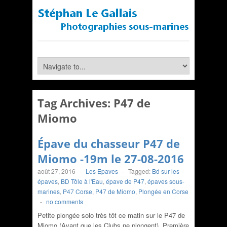
Tag Archives:
P47 de
Miomo
Épave du chasseur P47 de
Miomo -19m le 27-08-2016
août 27, 2016
-
Les Epaves
-
Tagged:
Bd sur les
épaves
,
BD Tôle à l'Eau
,
épave de P47
,
épaves sous-
marines
,
P47 Corse
,
P47 de Miomo
,
Plongée en Corse
-
no comments
Petite plongée solo très tôt ce matin sur le P47 de
Miomo (Avant que les Clubs ne plongent). Première