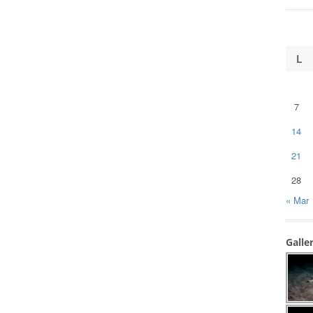
L
7
14
21
28
« Mar
Galle