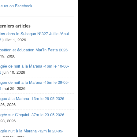
ke us on Facebook
erniers articles
tos dans le Subaqua N°327 Juillet/Aout
6
juillet 1, 2026
sition et éducation Mar’In Festa 2026
 19, 2026
gée de nuit à la Marana -16m le 10-06-
6
juin 10, 2026
gée de nuit à la Marana -15m le 29-05-
6
mai 29, 2026
ngée à la Marana -13m le 26-05-2026
 26, 2026
gée sur Cinquini -37m le 23-05-2026
 23, 2026
gée nuit à la Marana -12m le 20-05-
6
mai 20, 2026