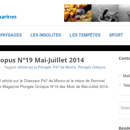
PAYSAGES
LES INSOLITES
LES TEMPÊTES
SPORT
opus N°19 Mai-Juillet 2014
Conta
-
Tagged:
Article sur la Plongée
,
P47 de Miomo
,
Plongée Octopus
,
Mail
 article sur le Chasseur P47 de Miomo et le trésor de Rommel
Tél
le Magazine Plongée Octopus N°19 des Mois de Mai/Juillet 2014.
Rende