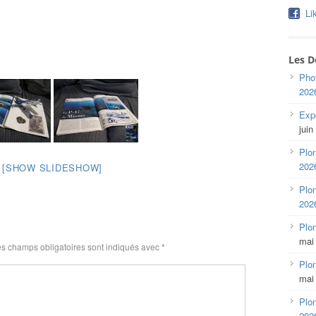
Li
Les D
Pho
202
Expo
juin
Plon
202
[SHOW SLIDESHOW]
Plon
202
Plo
mai
s champs obligatoires sont indiqués avec
*
Plon
mai
Plon
202