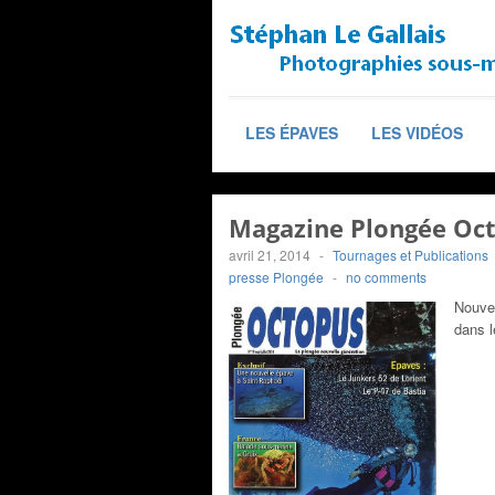
LES ÉPAVES
LES VIDÉOS
Magazine Plongée Oct
avril 21, 2014
-
Tournages et Publications
presse Plongée
-
no comments
Nouvel
dans 