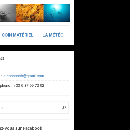
COIN MATÉRIEL
LA MÉTÉO
ct
 :
stephanncb@gmail.com
éphone : +33 6 87 99 72 02
z-vous sur Facebook