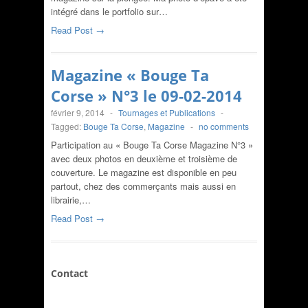
intégré dans le portfolio sur…
Read Post →
Magazine « Bouge Ta
Corse » N°3 le 09-02-2014
février 9, 2014
-
Tournages et Publications
-
Tagged:
Bouge Ta Corse
,
Magazine
-
no comments
Participation au « Bouge Ta Corse Magazine N°3 »
avec deux photos en deuxième et troisième de
couverture. Le magazine est disponible en peu
partout, chez des commerçants mais aussi en
librairie,…
Read Post →
Contact