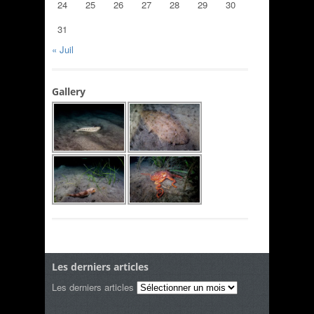
24
25
26
27
28
29
30
31
« Juil
Gallery
Les derniers articles
Les derniers articles