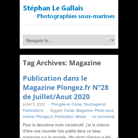
Tag Archives:
Magazine
Publication dans le
Magazine Plongez.fr N°28
de Juillet/Aout 2020
juillet 5, 2020
-
Plongée en Corse
,
Tournages et
Publications
-
Tagged:
Corse
,
Magazine
,
Photo sous-
marine
,
Plongez.fr
,
Publication
,
Wreck
-
no comments
Pour le deuxième mois consécutif, j’ai la chance
d’être une nouvelle fois publié dans ce beau
magazine sur la plongée. Ma photo d’épave a été