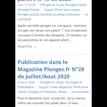
août 10, 2020
-
Plongée en Corse
,
Plongée Insolite
,
Shooting Photos
-
Tagged:
Photo sous-marine
,
Plongée
,
portrait
,
shooting
,
shooting underwater
-
no
comments
Après une belle plongée sur une épave, comment
occuper son temps aux paliers ?, tout simplement
s’amuser à shooter des plongeurs, et travailler sur
les paramètres de son appareil photo….
Read Post →
Publication dans le
Magazine Plongez.fr N°28
de Juillet/Aout 2020
juillet 5, 2020
-
Plongée en Corse
,
Tournages et
Publications
-
Tagged:
Corse
,
Magazine
,
Photo sous-
marine
,
Plongez.fr
,
Publication
,
Wreck
-
no comments
Pour le deuxième mois consécutif, j’ai la chance
d’être une nouvelle fois publié dans ce beau