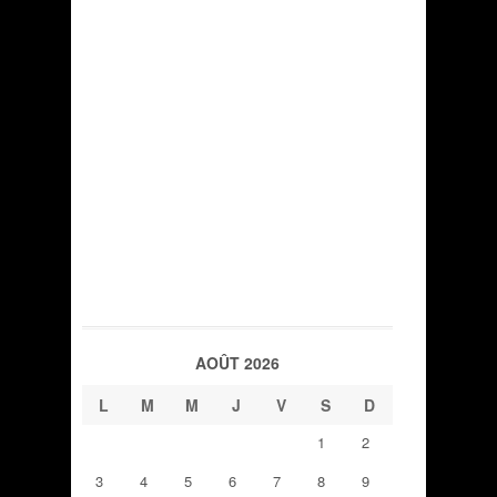
AOÛT 2026
L
M
M
J
V
S
D
1
2
3
4
5
6
7
8
9