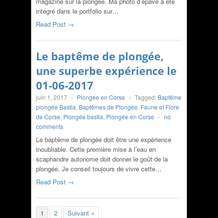
magazine sur la plongée. Ma photo d’épave a été
intégré dans le portfolio sur…
Read Post →
Le baptême de plongée,
une superbe expérience le
01-06-2017
juin 1, 2017
-
Plongée en Corse
-
Tagged:
Baptême
plongée Bastia
,
Baptêmes de Plongée
,
Faune et Flore
de Corse
,
Plongée bastia
,
Plongée en Corse
-
no
comments
Le baptême de plongée doit être une expérience
inoubliable. Cette première mise à l’eau en
scaphandre autonome doit donner le goût de la
plongée. Je conseil toujours de vivre cette…
Read Post →
1
2
Suivant »