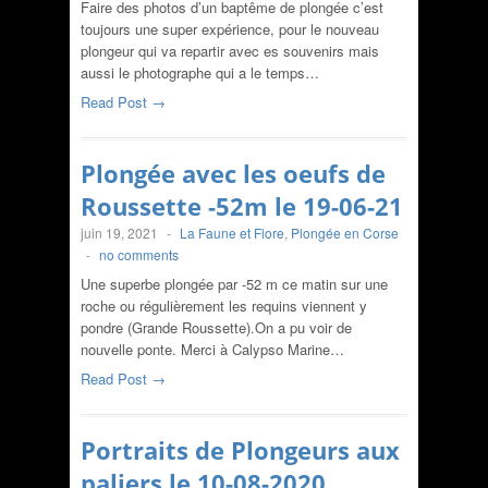
Faire des photos d’un baptême de plongée c’est
toujours une super expérience, pour le nouveau
plongeur qui va repartir avec es souvenirs mais
aussi le photographe qui a le temps…
Read Post →
Plongée avec les oeufs de
Roussette -52m le 19-06-21
juin 19, 2021
-
La Faune et Flore
,
Plongée en Corse
-
no comments
Une superbe plongée par -52 m ce matin sur une
roche ou régulièrement les requins viennent y
pondre (Grande Roussette).On a pu voir de
nouvelle ponte. Merci à Calypso Marine…
Read Post →
Portraits de Plongeurs aux
paliers le 10-08-2020