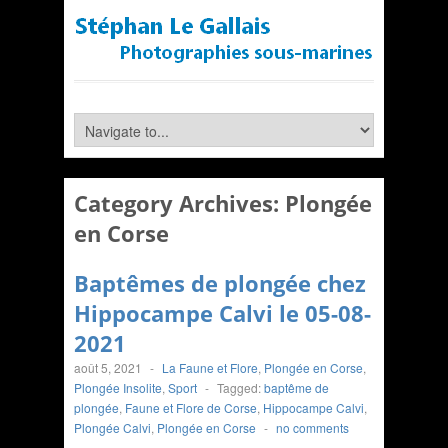
Category Archives:
Plongée
en Corse
Baptêmes de plongée chez
Hippocampe Calvi le 05-08-
2021
août 5, 2021
-
La Faune et Flore
,
Plongée en Corse
,
Plongée Insolite
,
Sport
-
Tagged:
baptême de
plongée
,
Faune et Flore de Corse
,
Hippocampe Calvi
,
Plongée Calvi
,
Plongée en Corse
-
no comments