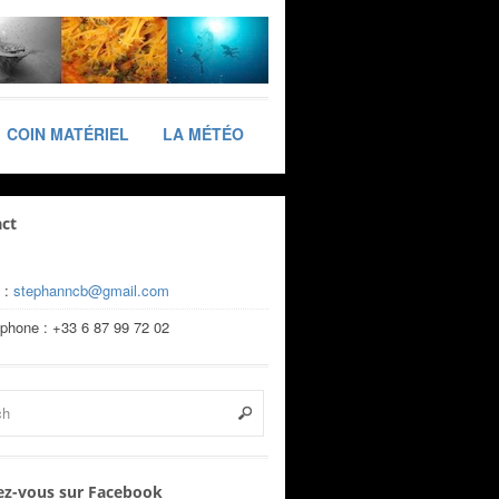
COIN MATÉRIEL
LA MÉTÉO
ct
 :
stephanncb@gmail.com
éphone : +33 6 87 99 72 02
z-vous sur Facebook