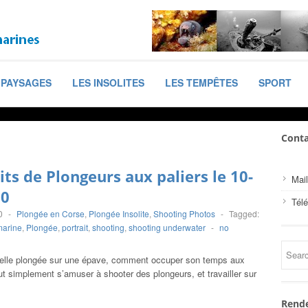
PAYSAGES
LES INSOLITES
LES TEMPÊTES
SPORT
Conta
its de Plongeurs aux paliers le 10-
Mail
20
Tél
0
-
Plongée en Corse
,
Plongée Insolite
,
Shooting Photos
-
Tagged:
marine
,
Plongée
,
portrait
,
shooting
,
shooting underwater
-
no
elle plongée sur une épave, comment occuper son temps aux
out simplement s’amuser à shooter des plongeurs, et travailler sur
Rende