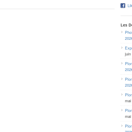
Li
Les D
Pho
202
Expo
juin
Plon
202
Plon
202
Plo
mai
Plon
mai
Plon
202