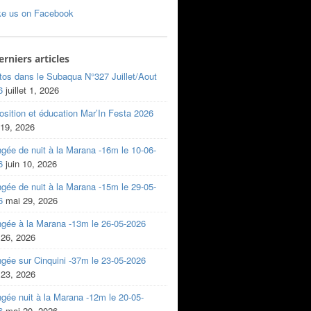
ke us on Facebook
erniers articles
tos dans le Subaqua N°327 Juillet/Aout
6
juillet 1, 2026
sition et éducation Mar’In Festa 2026
 19, 2026
gée de nuit à la Marana -16m le 10-06-
6
juin 10, 2026
gée de nuit à la Marana -15m le 29-05-
6
mai 29, 2026
ngée à la Marana -13m le 26-05-2026
 26, 2026
gée sur Cinquini -37m le 23-05-2026
 23, 2026
gée nuit à la Marana -12m le 20-05-
6
mai 20, 2026