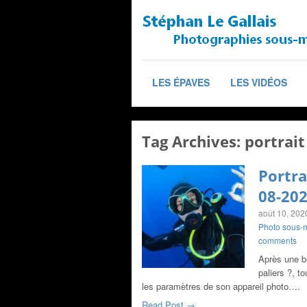
LES ÉPAVES
LES VIDÉOS
Tag Archives:
portrait
Portra
08-20
août 10, 202
Photo sous-
comments
Après une b
paliers ?, t
les paramètres de son appareil photo….
Read Post →