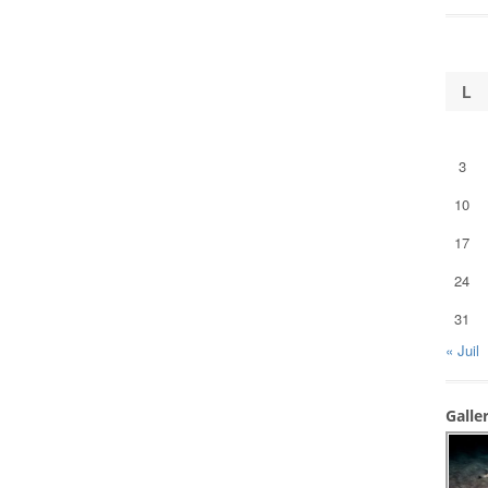
L
3
10
17
24
31
« Juil
Galle