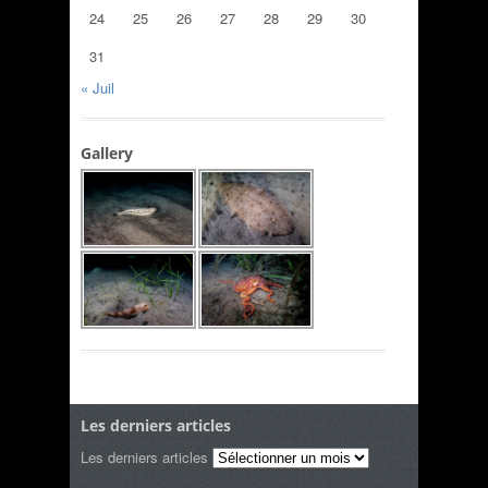
24
25
26
27
28
29
30
31
« Juil
Gallery
Les derniers articles
Les derniers articles