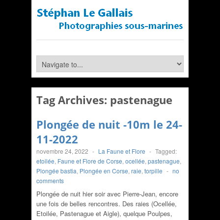
Tag Archives:
pastenague
Plongée de nuit -10m le 24-
11-2022
novembre 24, 2022
-
La Faune et Flore
-
Tagged:
etoilée
,
Faune et Flore de Corse
,
ocellée
,
pastenague
,
Plongée bastia
,
Plongée en Corse
,
raie
,
torpille
-
no
comments
Plongée de nuit hier soir avec Pierre-Jean, encore
une fois de belles rencontres. Des raies (Ocellée,
Etoilée, Pastenague et Aigle), quelque Poulpes,