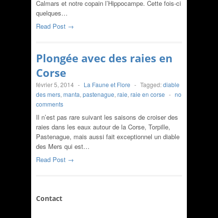
Calmars et notre copain l’Hippocampe. Cette fois-ci
quelques…
Read Post →
Plongée avec des raies en
Corse
février 5, 2014
-
La Faune et Flore
-
Tagged:
diable
des mers
,
manta
,
pastenague
,
raie
,
raie en corse
-
no
comments
Il n’est pas rare suivant les saisons de croiser des
raies dans les eaux autour de la Corse, Torpille,
Pastenague, mais aussi fait exceptionnel un diable
des Mers qui est…
Read Post →
Contact