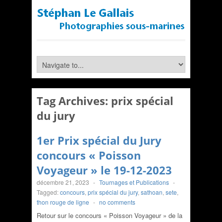
Tag Archives:
prix spécial
du jury
1er Prix spécial du Jury
concours « Poisson
Voyageur » le 19-12-2023
décembre 21, 2023
-
Tournages et Publications
-
Tagged:
concours
,
prix spécial du jury
,
sathoan
,
sete
,
thon rouge de ligne
-
no comments
Retour sur le concours « Poisson Voyageur » de la