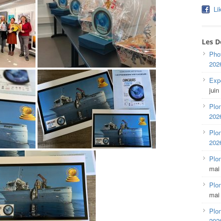
Li
Les D
Pho
202
Expo
juin
Plon
202
Plon
202
Plo
mai
Plon
mai
Plon
202