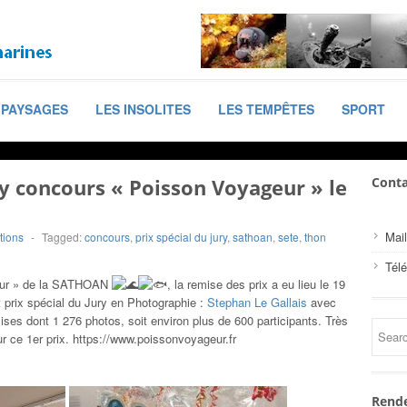
PAYSAGES
LES INSOLITES
LES TEMPÊTES
SPORT
ry concours « Poisson Voyageur » le
Conta
Mail
tions
-
Tagged:
concours
,
prix spécial du jury
,
sathoan
,
sete
,
thon
Tél
geur » de la SATHOAN
, la remise des prix a eu lieu le 19
 prix spécial du Jury en Photographie :
Stephan Le Gallais
avec
ses dont 1 276 photos, soit environ plus de 600 participants. Très
sur ce 1er prix. https://www.poissonvoyageur.fr
Rende