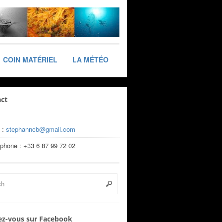
COIN MATÉRIEL
LA MÉTÉO
ct
 :
stephanncb@gmail.com
éphone : +33 6 87 99 72 02
z-vous sur Facebook