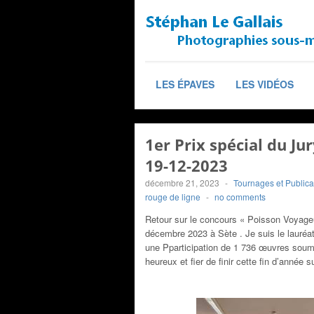
LES ÉPAVES
LES VIDÉOS
1er Prix spécial du Ju
19-12-2023
décembre 21, 2023
-
Tournages et Publica
rouge de ligne
-
no comments
Retour sur le concours « Poisson Voya
décembre 2023 à Sète . Je suis le lauréat
une Pparticipation de 1 736 œuvres soumi
heureux et fier de finir cette fin d’année 