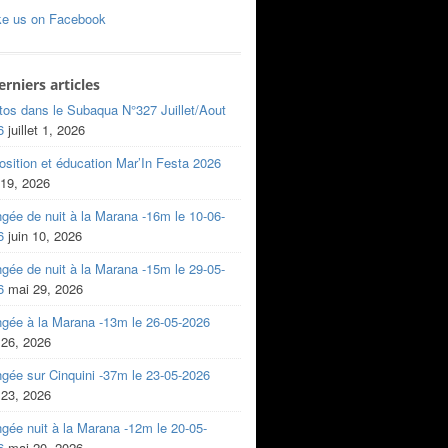
ke us on Facebook
erniers articles
tos dans le Subaqua N°327 Juillet/Aout
6
juillet 1, 2026
sition et éducation Mar’In Festa 2026
 19, 2026
gée de nuit à la Marana -16m le 10-06-
6
juin 10, 2026
gée de nuit à la Marana -15m le 29-05-
6
mai 29, 2026
ngée à la Marana -13m le 26-05-2026
 26, 2026
gée sur Cinquini -37m le 23-05-2026
 23, 2026
gée nuit à la Marana -12m le 20-05-
6
mai 20, 2026