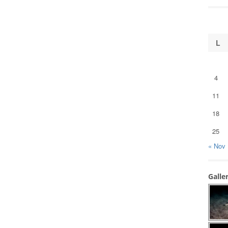
L
4
11
18
25
« Nov
Galle