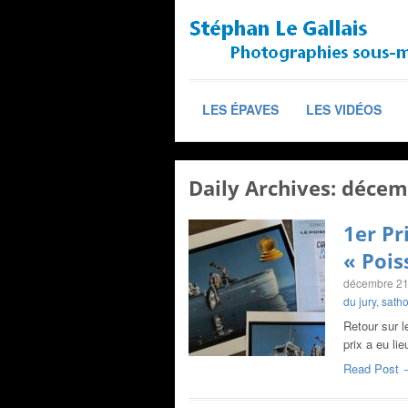
LES ÉPAVES
LES VIDÉOS
Daily Archives:
décemb
1er Pr
« Pois
décembre 21
du jury
,
sath
Retour sur 
prix a eu li
Read Post 