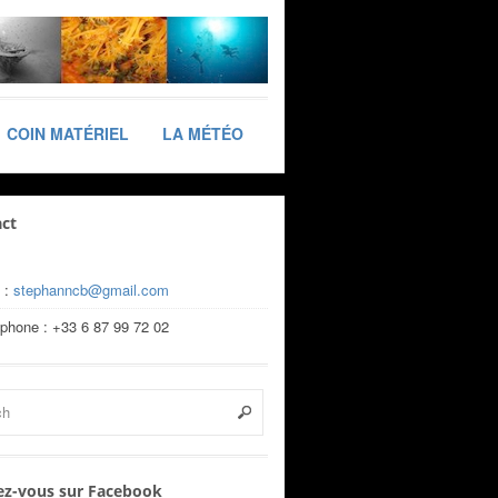
COIN MATÉRIEL
LA MÉTÉO
ct
 :
stephanncb@gmail.com
éphone : +33 6 87 99 72 02
z-vous sur Facebook