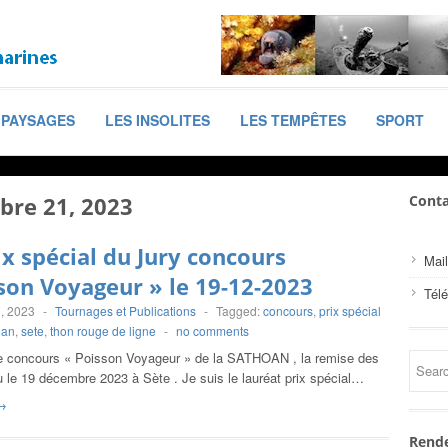
PAYSAGES
LES INSOLITES
LES TEMPÊTES
SPORT
re 21, 2023
Conta
ix spécial du Jury concours
Mail
son Voyageur » le 19-12-2023
Tél
, 2023
-
Tournages et Publications
-
Tagged:
concours
,
prix spécial
oan
,
sete
,
thon rouge de ligne
-
no comments
le concours « Poisson Voyageur » de la SATHOAN , la remise des
eu le 19 décembre 2023 à Sète . Je suis le lauréat prix spécial…
→
Rende