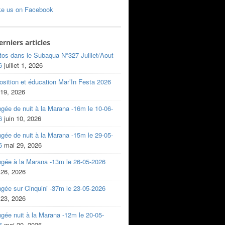
ke us on Facebook
erniers articles
tos dans le Subaqua N°327 Juillet/Aout
6
juillet 1, 2026
sition et éducation Mar’In Festa 2026
 19, 2026
gée de nuit à la Marana -16m le 10-06-
6
juin 10, 2026
gée de nuit à la Marana -15m le 29-05-
6
mai 29, 2026
ngée à la Marana -13m le 26-05-2026
 26, 2026
gée sur Cinquini -37m le 23-05-2026
 23, 2026
gée nuit à la Marana -12m le 20-05-
6
mai 20, 2026