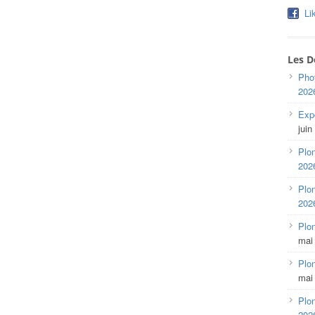
Li
Les D
Pho
202
Expo
juin
Plon
202
Plon
202
Plo
mai
Plon
mai
Plon
202