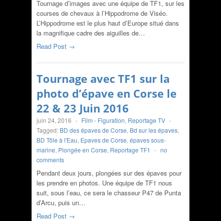
Tournage d’images avec une équipe de TF1, sur les
courses de chevaux à l’Hippodrome de Viséo.
L’Hippodrome est le plus haut d’Europe situé dans
la magnifique cadre des aiguilles de…
Read Post →
Tournage avec TF1 sur la
photo d’épave en Corse le
22 & 23 Juin 2016
juin 24, 2016
-
Film - Figuration
,
Reportage TV
-
Tagged:
BD des épaves de Corse
,
Bd sur les épaves
,
BD Tôle à l'Eau
,
Epaves de Corse
,
épaves sous-
marine
,
Plongée en Corse
,
Reportage TF1
-
no
comments
Pendant deux jours, plongées sur des épaves pour
les prendre en photos. Une équipe de TF1 nous
suit, sous l’eau, ce sera le chasseur P47 de Punta
d’Arcu, puis un…
Read Post →