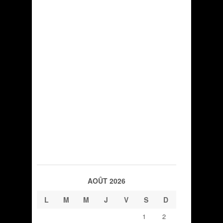
AOÛT 2026
L
M
M
J
V
S
D
1
2