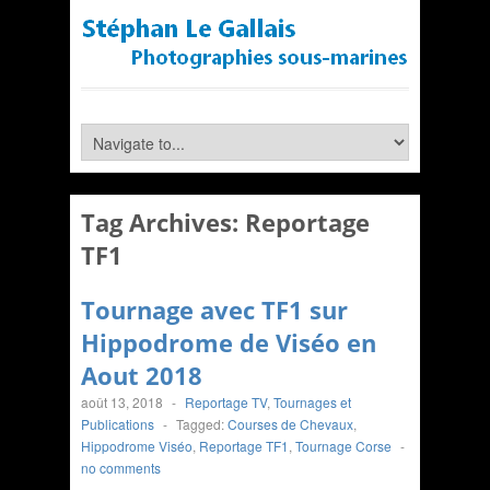
Tag Archives:
Reportage
TF1
Tournage avec TF1 sur
Hippodrome de Viséo en
Aout 2018
août 13, 2018
-
Reportage TV
,
Tournages et
Publications
-
Tagged:
Courses de Chevaux
,
Hippodrome Viséo
,
Reportage TF1
,
Tournage Corse
-
no comments