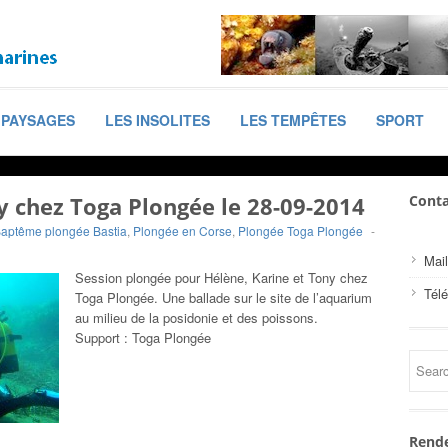
PAYSAGES
LES INSOLITES
LES TEMPÊTES
SPORT
y chez Toga Plongée le 28-09-2014
Conta
aptême plongée Bastia
,
Plongée en Corse
,
Plongée Toga Plongée
-
Mail
Session plongée pour Hélène, Karine et Tony chez
Tél
Toga Plongée. Une ballade sur le site de l’aquarium
au milieu de la posidonie et des poissons.
Support : Toga Plongée
Rende