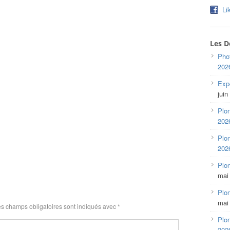
Li
Les D
Pho
202
Expo
juin
Plon
202
Plon
202
Plo
mai
Plon
mai
s champs obligatoires sont indiqués avec
*
Plon
202