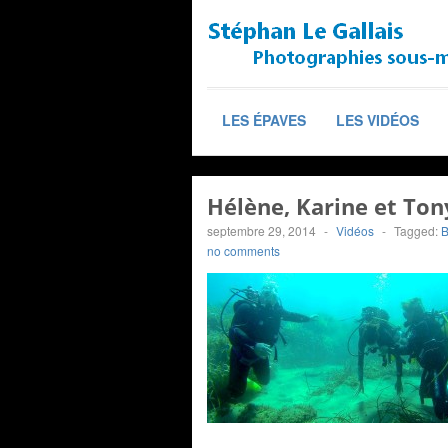
LES ÉPAVES
LES VIDÉOS
Hélène, Karine et Ton
septembre 29, 2014
-
Vidéos
-
Tagged:
B
no comments