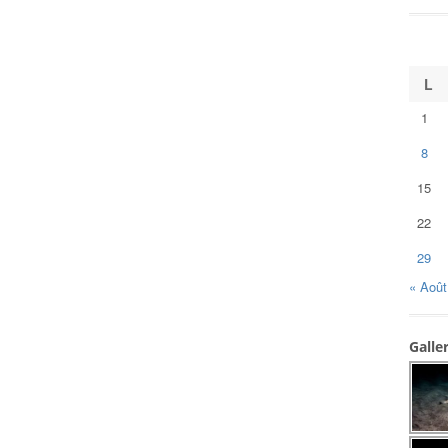
L
1
8
15
22
29
« Août
Galle