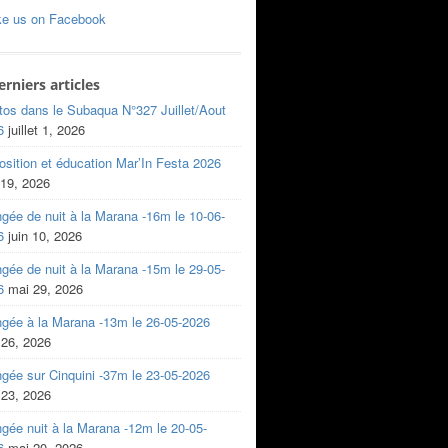
ke us on Facebook
erniers articles
tos dans le Subaqua N°327 Juillet/Aout
6
juillet 1, 2026
sition et éducation Mar’In Festa 2026
 19, 2026
gée de nuit à la Marana -16m le 10-06-
6
juin 10, 2026
gée de nuit à la Marana -15m le 29-05-
6
mai 29, 2026
ngée à la Marana -13m le 26-05-2026
 26, 2026
gée sur Cinquini -37m le 23-05-2026
 23, 2026
gée nuit à la Marana -12m le 20-05-
6
mai 20, 2026