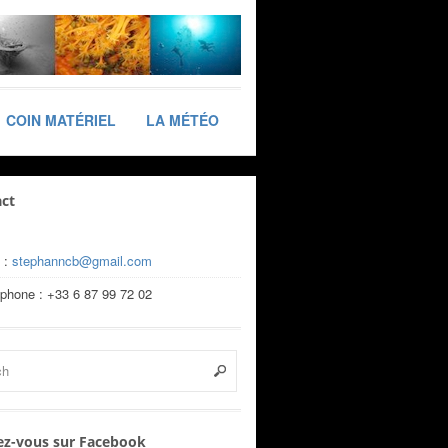
COIN MATÉRIEL
LA MÉTÉO
ct
 :
stephanncb@gmail.com
éphone : +33 6 87 99 72 02
z-vous sur Facebook