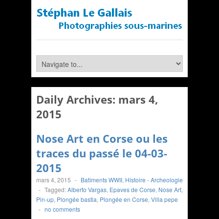
Daily Archives:
mars 4,
2015
Nose Art en Corse ou les
traces du passé le 04-03-
2015
mars 4, 2015
-
Batîments WWII
,
Histoire - Archeologie
-
Tagged:
Alberto Vargas
,
Epaves de Corse
,
Nose Art
,
Pin-up
,
Plongée bastia
,
Plongée en Corse
,
Villa pepe
-
no comments