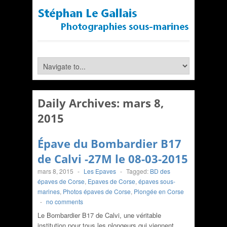
Daily Archives:
mars 8,
2015
Épave du Bombardier B17
de Calvi -27M le 08-03-2015
mars 8, 2015
-
Les Epaves
-
Tagged:
BD des
épaves de Corse
,
Epaves de Corse
,
épaves sous-
marines
,
Photos épaves de Corse
,
Plongée en Corse
-
no comments
Le Bombardier B17 de Calvi, une véritable
institution pour tous les plongeurs qui viennent