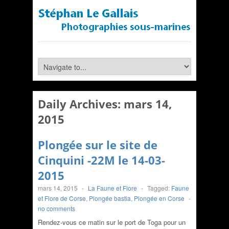
Daily Archives:
mars 14,
2015
Plongée sur le site de
Cinquini -22M le 14-03-
2015
mars 14, 2015
-
La Faune et Flore
-
Tagged:
Faune
et Flore de Corse
,
Plongée bastia
,
Plongée en Corse
-
no comments
Rendez-vous ce matin sur le port de Toga pour un