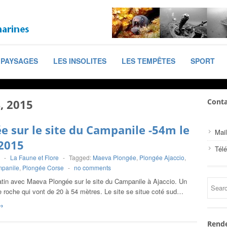
PAYSAGES
LES INSOLITES
LES TEMPÊTES
SPORT
4, 2015
Conta
e sur le site du Campanile -54m le
Mail
2015
Tél
-
La Faune et Flore
-
Tagged:
Maeva Plongée
,
Plongée Ajaccio
,
panile
,
Plongée Corse
-
no comments
atin avec Maeva Plongée sur le site du Campanile à Ajaccio. Un
 roche qui vont de 20 à 54 mètres. Le site se situe coté sud…
→
Rende