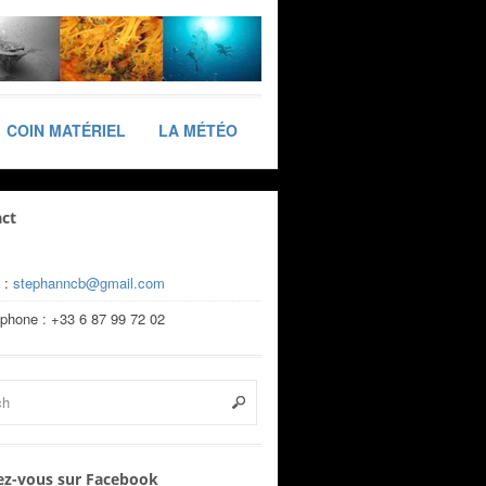
COIN MATÉRIEL
LA MÉTÉO
ct
 :
stephanncb@gmail.com
éphone : +33 6 87 99 72 02
z-vous sur Facebook