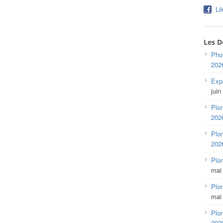
Li
Les D
Pho
202
Expo
juin
Plon
202
Plon
202
Plo
mai
Plon
mai
Plon
202