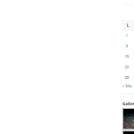
L
1
8
15
22
29
« Mai
Galle