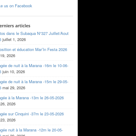
ke us on Facebook
erniers articles
tos dans le Subaqua N°327 Juillet/Aout
6
juillet 1, 2026
sition et éducation Mar’In Festa 2026
 19, 2026
gée de nuit à la Marana -16m le 10-06-
6
juin 10, 2026
gée de nuit à la Marana -15m le 29-05-
6
mai 29, 2026
ngée à la Marana -13m le 26-05-2026
 26, 2026
gée sur Cinquini -37m le 23-05-2026
 23, 2026
gée nuit à la Marana -12m le 20-05-
6
mai 20, 2026