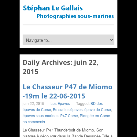
Daily Archives:
juin 22,
2015
Le Chasseur P47 de Miomo
-19m le 22-06-2015
juin 22, 2015
-
Les Epaves
-
Tagged:
BD des
épaves de Corse
,
Bd sur les épaves
,
épave de Corse
,
épaves sous-marines
,
P47 Corse
,
Plongée en Corse
-
no comments
Le Chasseur P47 Thunderbolt de Miomo. Son
histoire à découvrir dans la Bande Dessinée Tôle à