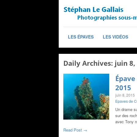
LES ÉPAVES
LES VIDÉOS
Daily Archives:
juin 8,
Épave 
2015
juin 8, 2015
Epaves de C
Un drame sur
sur des roch
avec Tony n
Read Post →