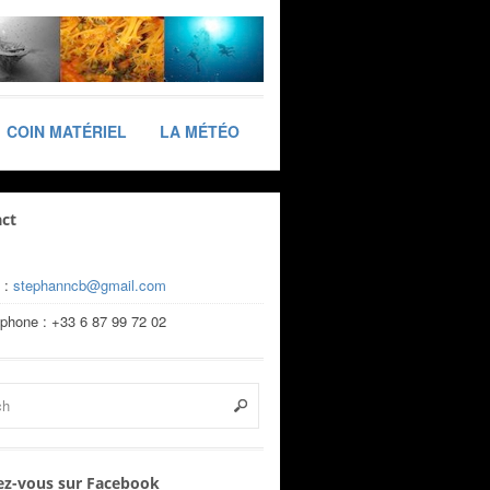
COIN MATÉRIEL
LA MÉTÉO
ct
 :
stephanncb@gmail.com
éphone : +33 6 87 99 72 02
z-vous sur Facebook