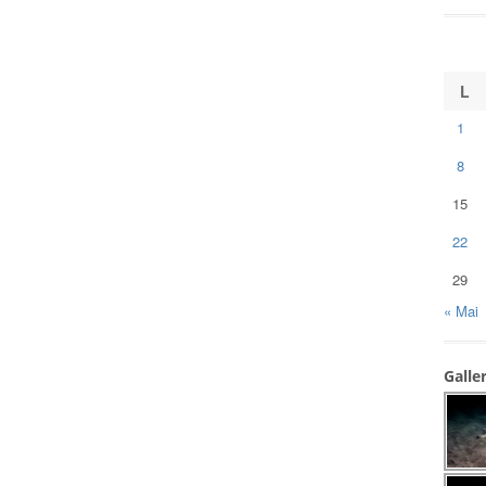
L
1
8
15
22
29
« Mai
Galle