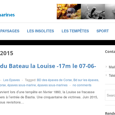
PAYSAGES
LES INSOLITES
LES TEMPÊTES
SPORT
 2015
Conta
du Bateau la Louise -17m le 07-06-
Mail
Tél
-
Les Epaves
-
Tagged:
BD des épaves de Corse
,
Bd sur les épaves
,
orse
,
épaves sous-marine
,
épaves sous-marines
-
no comments
vient lors d’une tempête en février 1860, la Louise se fracasse
ers à l’entrée de Bastia. Une cinquantaine de victimes. Juin 2015,
ous revisitons…
Rende