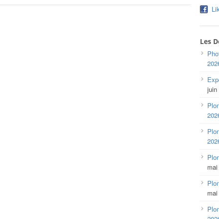
Li
Les D
Pho
202
Expo
juin
Plon
202
Plon
202
Plo
mai
Plon
mai
Plon
202