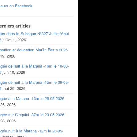
ke us on Facebook
erniers articles
tos dans le Subaqua N°327 Juillet/Aout
6
juillet 1, 2026
sition et éducation Mar’In Festa 2026
 19, 2026
gée de nuit à la Marana -16m le 10-06-
6
juin 10, 2026
gée de nuit à la Marana -15m le 29-05-
6
mai 29, 2026
ngée à la Marana -13m le 26-05-2026
 26, 2026
gée sur Cinquini -37m le 23-05-2026
 23, 2026
gée nuit à la Marana -12m le 20-05-
6
mai 20, 2026