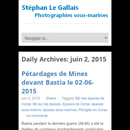
Daily Archives:
juin 2, 2015
Pétardages de Mines
devant Bastia le 02-06-
2015
juin 2, 2015
-
Divers
-
Tagged:
BD des épaves de
Corse
,
Bd sur les épaves
,
Epaves de Corse
,
épaves
sous-marine
,
épaves sous-marines
,
Plongée en Corse
-
no comments
Bastia pendant la dernière guerre (39/45) a été le
théâtre de nombreux bombardements américains