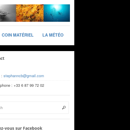
COIN MATÉRIEL
LA MÉTÉO
ct
 :
stephanncb@gmail.com
éphone : +33 6 87 99 72 02
z-vous sur Facebook