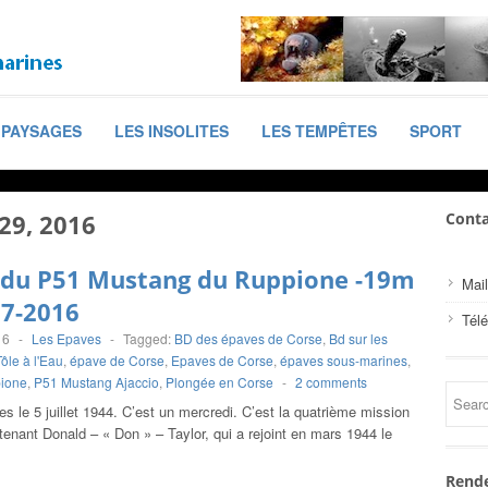
PAYSAGES
LES INSOLITES
LES TEMPÊTES
SPORT
 29, 2016
Conta
 du P51 Mustang du Ruppione -19m
Mail
07-2016
Tél
16
-
Les Epaves
-
Tagged:
BD des épaves de Corse
,
Bd sur les
ôle à l'Eau
,
épave de Corse
,
Epaves de Corse
,
épaves sous-marines
,
ione
,
P51 Mustang Ajaccio
,
Plongée en Corse
-
2 comments
le 5 juillet 1944. C’est un mercredi. C’est la quatrième mission
tenant Donald – « Don » – Taylor, qui a rejoint en mars 1944 le
Rende