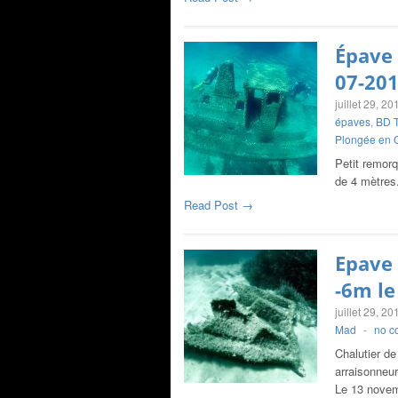
Épave 
07-20
juillet 29, 20
épaves
,
BD T
Plongée en 
Petit remor
de 4 mètres.
Read Post →
Epave
-6m le
juillet 29, 20
Mad
-
no c
Chalutier d
arraisonneur
Le 13 novem