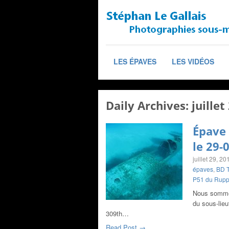
LES ÉPAVES
LES VIDÉOS
Daily Archives:
juillet
Épave
le 29-
juillet 29, 20
épaves
,
BD T
P51 du Rupp
Nous sommes 
du sous-lieu
309th…
Read Post →