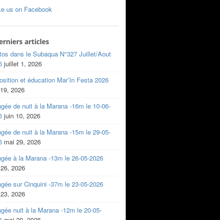
ke us on Facebook
erniers articles
tos dans le Subaqua N°327 Juillet/Aout
6
juillet 1, 2026
sition et éducation Mar’In Festa 2026
 19, 2026
gée de nuit à la Marana -16m le 10-06-
6
juin 10, 2026
gée de nuit à la Marana -15m le 29-05-
6
mai 29, 2026
ngée à la Marana -13m le 26-05-2026
 26, 2026
gée sur Cinquini -37m le 23-05-2026
 23, 2026
gée nuit à la Marana -12m le 20-05-
6
mai 20, 2026