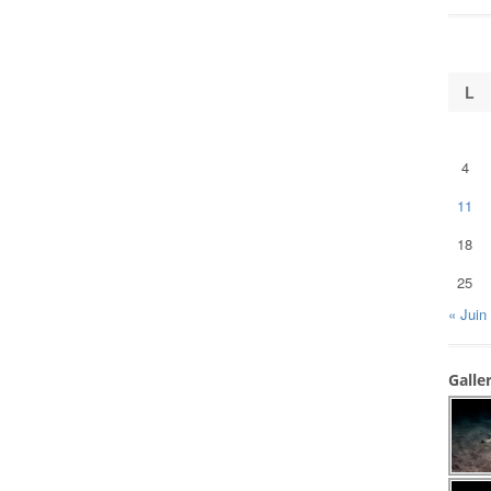
L
4
11
18
25
« Juin
Galle