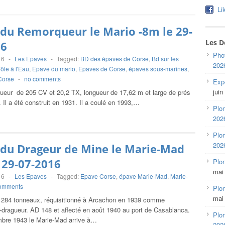
Li
du Remorqueur le Mario -8m le 29-
Les D
16
Pho
16
-
Les Epaves
-
Tagged:
BD des épaves de Corse
,
Bd sur les
202
ôle à l'Eau
,
Epave du mario
,
Epaves de Corse
,
épaves sous-marines
,
Corse
-
no comments
Expo
juin
queur de 205 CV et 20,2 TX, longueur de 17,62 m et large de prés
 Il a été construit en 1931. Il a coulé en 1993,…
Plon
202
Plon
202
 du Drageur de Mine le Marie-Mad
 29-07-2016
Plo
mai
16
-
Les Epaves
-
Tagged:
Epave Corse
,
épave Marie-Mad
,
Marie-
omments
Plon
mai
e 284 tonneaux, réquisitionné à Arcachon en 1939 comme
-dragueur. AD 148 et affecté en août 1940 au port de Casablanca.
Plon
bre 1943 le Marie-Mad arrive à…
202