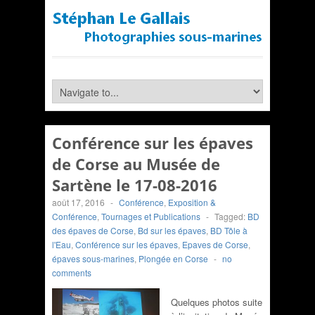
Conférence sur les épaves
de Corse au Musée de
Sartène le 17-08-2016
août 17, 2016
-
Conférence
,
Exposition &
Conférence
,
Tournages et Publications
-
Tagged:
BD
des épaves de Corse
,
Bd sur les épaves
,
BD Tôle à
l'Eau
,
Conférence sur les épaves
,
Epaves de Corse
,
épaves sous-marines
,
Plongée en Corse
-
no
comments
Quelques photos suite