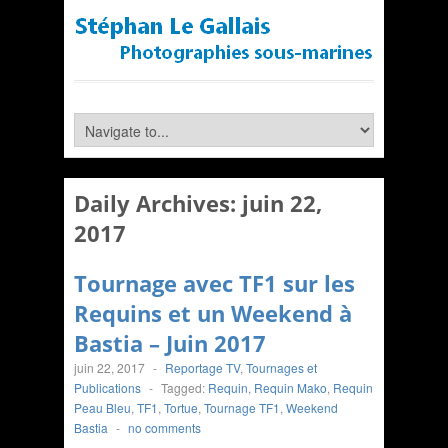
Daily Archives:
juin 22,
2017
Tournage avec TF1 sur les
Requins et un Weekend à
Bastia – Juin 2017
juin 22, 2017
-
Reportage TV
,
Tournages et
Publications
-
Tagged:
Requin
,
Requin Mako
,
Requin
Peau Bleu
,
TF1
,
Tortue
,
Tournage TF1
,
Weekend
Bastia
-
no comments