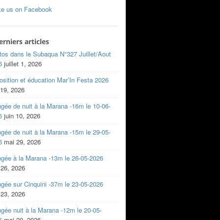
ke us on Facebook
erniers articles
tos dans le Subaqua N°327 Juillet/Aout
6
juillet 1, 2026
sition et éducation Mar’In Festa 2026
 19, 2026
gée de nuit à la Marana -16m le 10-06-
6
juin 10, 2026
gée de nuit à la Marana -15m le 29-05-
6
mai 29, 2026
ngée à la Marana -13m le 26-05-2026
 26, 2026
gée sur Cinquini -37m le 23-05-2026
 23, 2026
gée nuit à la Marana -12m le 20-05-
6
mai 20, 2026