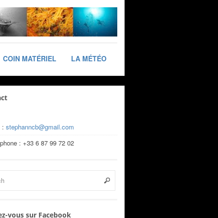
COIN MATÉRIEL
LA MÉTÉO
ct
 :
stephanncb@gmail.com
éphone : +33 6 87 99 72 02
z-vous sur Facebook