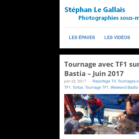
LES ÉPAVES
LES VIDÉOS
Tournage avec TF1 su
Bastia – Juin 2017
juin 22, 2017
-
Reportage TV
,
Tournages et
TF1
,
Tortue
,
Tournage TF1
,
Weekend Bastia