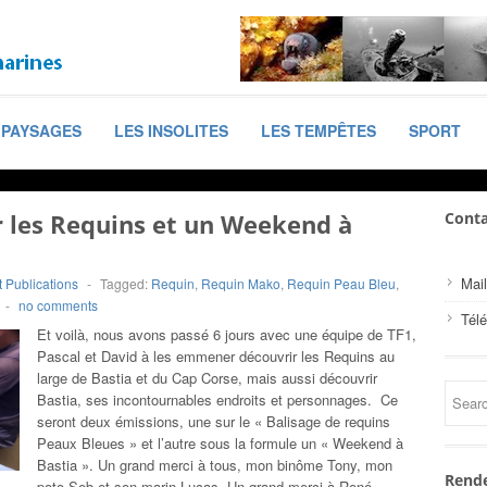
PAYSAGES
LES INSOLITES
LES TEMPÊTES
SPORT
r les Requins et un Weekend à
Conta
Mail
 Publications
-
Tagged:
Requin
,
Requin Mako
,
Requin Peau Bleu
,
-
no comments
Tél
Et voilà, nous avons passé 6 jours avec une équipe de TF1,
Pascal et David à les emmener découvrir les Requins au
large de Bastia et du Cap Corse, mais aussi découvrir
Bastia, ses incontournables endroits et personnages. Ce
seront deux émissions, une sur le « Balisage de requins
Peaux Bleues » et l’autre sous la formule un « Weekend à
Bastia ». Un grand merci à tous, mon binôme Tony, mon
Rende
poto Seb et son marin Lucas. Un grand merci à René,