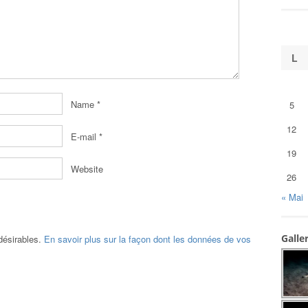
L
Name
*
5
12
E-mail
*
19
Website
26
« Mai
Galle
ndésirables.
En savoir plus sur la façon dont les données de vos