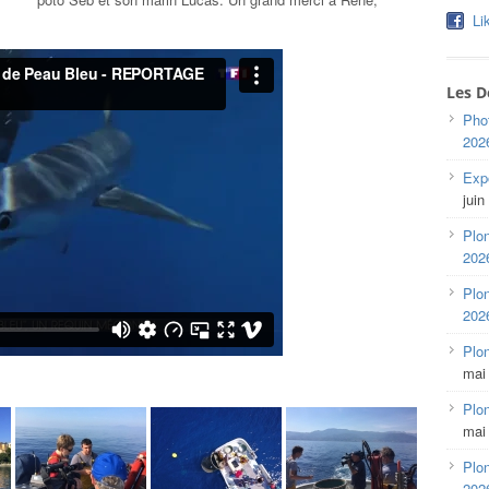
Li
Les D
Pho
202
Expo
juin
Plon
202
Plon
202
Plo
mai
Plon
mai
Plon
202