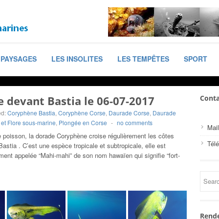
PAYSAGES
LES INSOLITES
LES TEMPÊTES
SPORT
 devant Bastia le 06-07-2017
Conta
ed:
Coryphène Bastia
,
Coryphène Corse
,
Daurade Corse
,
Daurade
et Flore sous-marine
,
Plongée en Corse
-
no comments
Mail
 poisson, la dorade Coryphène croise régulièrement les côtes
Tél
astia . C’est une espèce tropicale et subtropicale, elle est
ent appelée “Mahi-mahi” de son nom hawaïen qui signifie “fort-
Rende