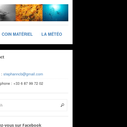
COIN MATÉRIEL
LA MÉTÉO
ct
 :
stephanncb@gmail.com
éphone : +33 6 87 99 72 02
z-vous sur Facebook