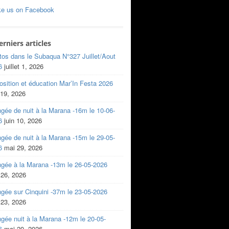
ke us on Facebook
erniers articles
tos dans le Subaqua N°327 Juillet/Aout
6
juillet 1, 2026
sition et éducation Mar’In Festa 2026
 19, 2026
gée de nuit à la Marana -16m le 10-06-
6
juin 10, 2026
gée de nuit à la Marana -15m le 29-05-
6
mai 29, 2026
ngée à la Marana -13m le 26-05-2026
 26, 2026
gée sur Cinquini -37m le 23-05-2026
 23, 2026
gée nuit à la Marana -12m le 20-05-
6
mai 20, 2026