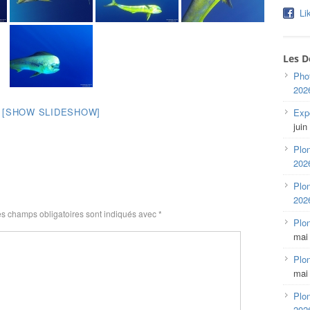
Li
Les D
Pho
202
[SHOW SLIDESHOW]
Expo
juin
Plon
202
Plon
202
s champs obligatoires sont indiqués avec
*
Plo
mai
Plon
mai
Plon
202