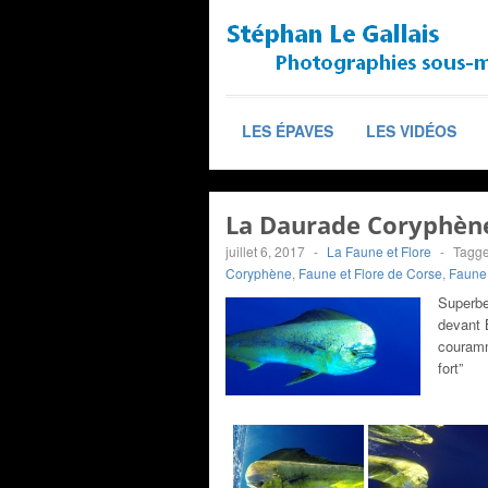
LES ÉPAVES
LES VIDÉOS
La Daurade Coryphène
juillet 6, 2017
-
La Faune et Flore
-
Tagg
Coryphène
,
Faune et Flore de Corse
,
Faune 
Superbe
devant B
couramm
fort”