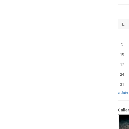
L
3
10
17
24
31
« Juin
Galle