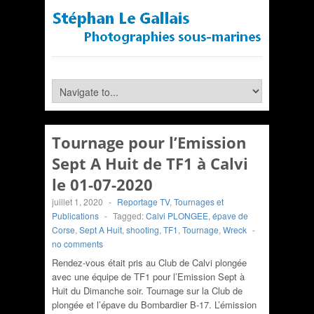
Tournage pour l’Emission
Sept A Huit de TF1 à Calvi
le 01-07-2020
juillet 1, 2020
-
Reportage TV
,
Tournages et
Publications
-
Tagged:
Calvi PLONGEE
,
épave de
Corse
,
Sept A Huit
,
shooting
,
TF1
,
Tournage
,
Wreck
-
no comments
Rendez-vous était pris au Club de Calvi plongée
avec une équipe de TF1 pour l’Emission Sept à
Huit du Dimanche soir. Tournage sur la Club de
plongée et l’épave du Bombardier B-17. L’émission