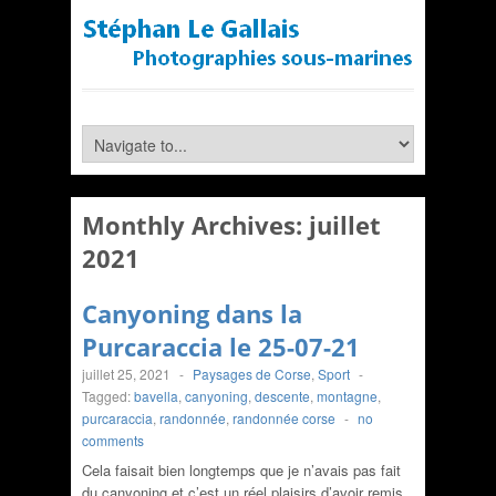
Monthly Archives:
juillet
2021
Canyoning dans la
Purcaraccia le 25-07-21
juillet 25, 2021
-
Paysages de Corse
,
Sport
-
Tagged:
bavella
,
canyoning
,
descente
,
montagne
,
purcaraccia
,
randonnée
,
randonnée corse
-
no
comments
Cela faisait bien longtemps que je n’avais pas fait
du canyoning et c’est un réel plaisirs d’avoir remis