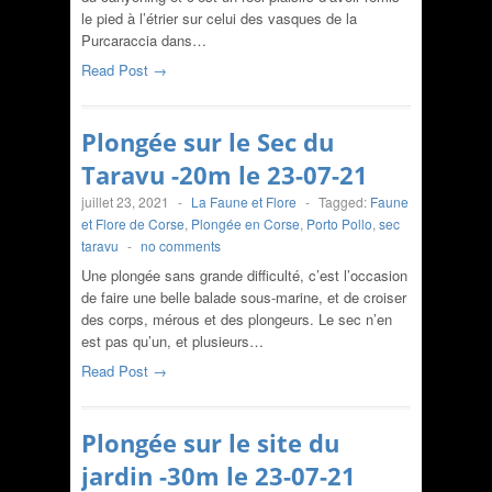
le pied à l’étrier sur celui des vasques de la
Purcaraccia dans…
Read Post →
Plongée sur le Sec du
Taravu -20m le 23-07-21
juillet 23, 2021
-
La Faune et Flore
-
Tagged:
Faune
et Flore de Corse
,
Plongée en Corse
,
Porto Pollo
,
sec
taravu
-
no comments
Une plongée sans grande difficulté, c’est l’occasion
de faire une belle balade sous-marine, et de croiser
des corps, mérous et des plongeurs. Le sec n’en
est pas qu’un, et plusieurs…
Read Post →
Plongée sur le site du
jardin -30m le 23-07-21