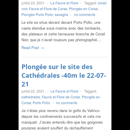
juillet 23, 2021
-
La Faune et Flore
-
Tagged:
corail
noir
,
Faune et Flore de Corse
,
Plongée en Corse
,
Plongée Porto Pollo
,
savaglia
-
no comments
Le site se situe devant devant Porto Pollo, une
vaste étendue sous-marine avec des tombants,
des plateaux et cette fameuses branche de Corail
Noir, que je n’avait toujours pas photographié….
Read Post →
Plongée sur le site des
Cathédrales -40m le 22-07-
21
juillet 22, 2021
-
La Faune et Flore
-
Tagged:
cathedrales
,
Faune et Flore de Corse
,
Plongée en
Corse
,
Porto Pollo
-
no comments
Je n’étais plus revenu dans le golfe du Valinco
depuis les confinements successifs et cela me
manquait. J’avais entendu dire que les gorgones
pourpres avaient souffert du réchauffement