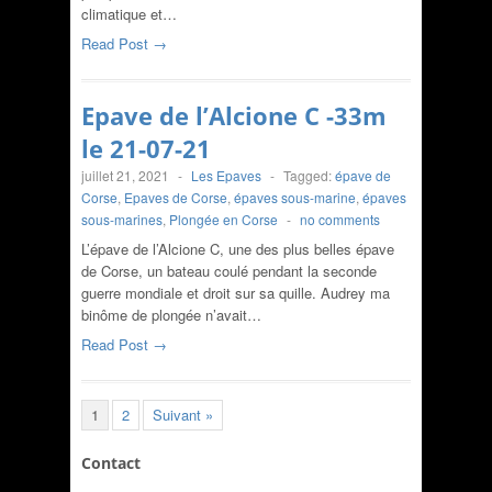
climatique et…
Read Post →
Epave de l’Alcione C -33m
le 21-07-21
juillet 21, 2021
-
Les Epaves
-
Tagged:
épave de
Corse
,
Epaves de Corse
,
épaves sous-marine
,
épaves
sous-marines
,
Plongée en Corse
-
no comments
L’épave de l’Alcione C, une des plus belles épave
de Corse, un bateau coulé pendant la seconde
guerre mondiale et droit sur sa quille. Audrey ma
binôme de plongée n’avait…
Read Post →
1
2
Suivant »
Contact