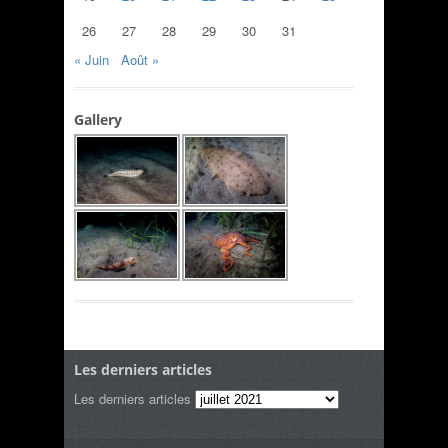
26
27
28
29
30
31
« Juin
Août »
Gallery
Les derniers articles
Les derniers articles