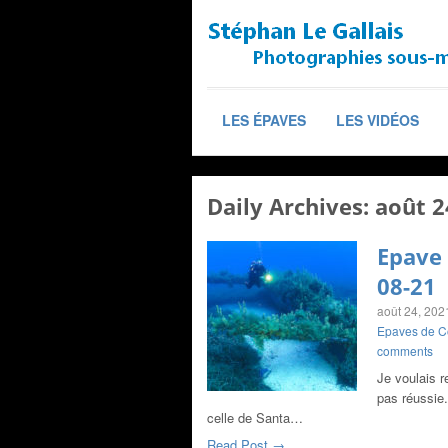
LES ÉPAVES
LES VIDÉOS
Daily Archives:
août 2
Epave 
08-21
août 24, 202
Epaves de C
comments
Je voulais r
pas réussie.
celle de Santa…
Read Post →