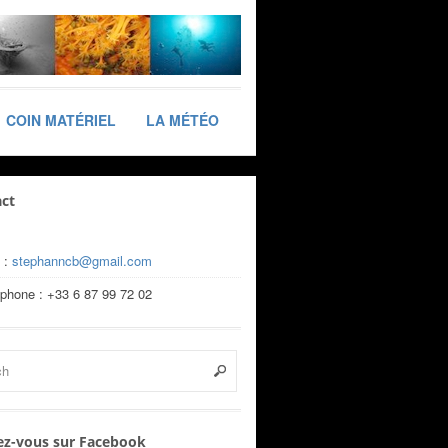
COIN MATÉRIEL
LA MÉTÉO
ct
 :
stephanncb@gmail.com
éphone : +33 6 87 99 72 02
z-vous sur Facebook