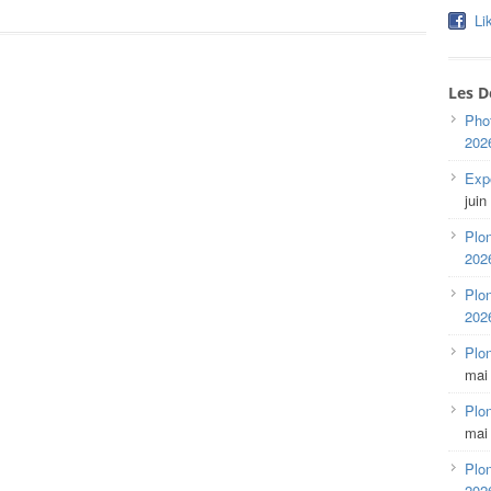
Li
Les D
Pho
202
Expo
juin
Plon
202
Plon
202
Plo
mai
Plon
mai
Plon
202