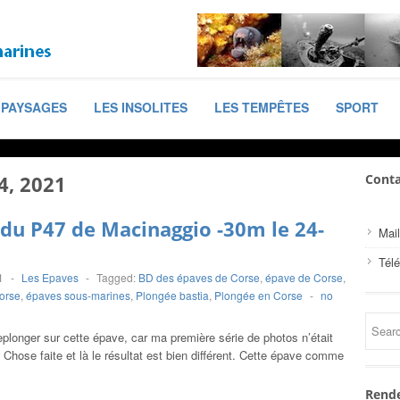
PAYSAGES
LES INSOLITES
LES TEMPÊTES
SPORT
4, 2021
Conta
du P47 de Macinaggio -30m le 24-
Mail
Tél
1
-
Les Epaves
-
Tagged:
BD des épaves de Corse
,
épave de Corse
,
orse
,
épaves sous-marines
,
Plongée bastia
,
Plongée en Corse
-
no
eplonger sur cette épave, car ma première série de photos n’était
 Chose faite et là le résultat est bien différent. Cette épave comme
Rende