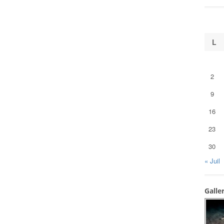
L
2
9
16
23
30
« Juil
Galle