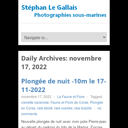
Daily Archives:
novembre
17, 2022
Plongée de nuit -10m le 17-
11-2022
novembre 17, 2022
-
La Faune et Flore
-
Tagged:
crevette caramote
,
Faune et Flore de Corse
,
Plongée
en Corse
,
raie étoilé
,
raie ocellée
,
raie torpille
-
no
comments
Nouvelle plongée de nuit avec mon pote Pierre-jean
au départ du parking du lido de la Marina. Encore