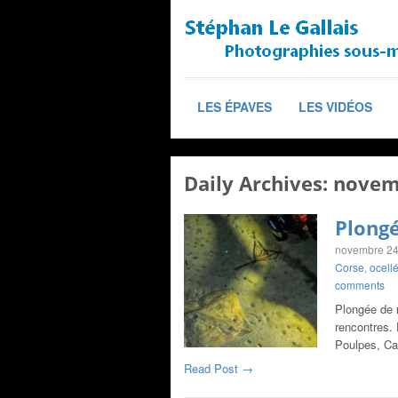
LES ÉPAVES
LES VIDÉOS
Daily Archives:
novem
Plongé
novembre 24
Corse
,
ocell
comments
Plongée de n
rencontres. 
Poulpes, Ca
Read Post →