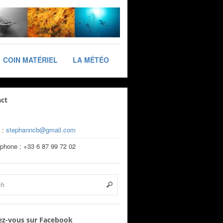
COIN MATÉRIEL
LA MÉTÉO
ct
 :
stephanncb@gmail.com
éphone : +33 6 87 99 72 02
z-vous sur Facebook