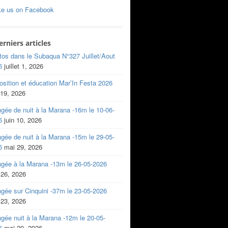
ke us on Facebook
erniers articles
tos dans le Subaqua N°327 Juillet/Aout
6
juillet 1, 2026
sition et éducation Mar’In Festa 2026
 19, 2026
gée de nuit à la Marana -16m le 10-06-
6
juin 10, 2026
gée de nuit à la Marana -15m le 29-05-
6
mai 29, 2026
ngée à la Marana -13m le 26-05-2026
 26, 2026
gée sur Cinquini -37m le 23-05-2026
 23, 2026
gée nuit à la Marana -12m le 20-05-
6
mai 20, 2026