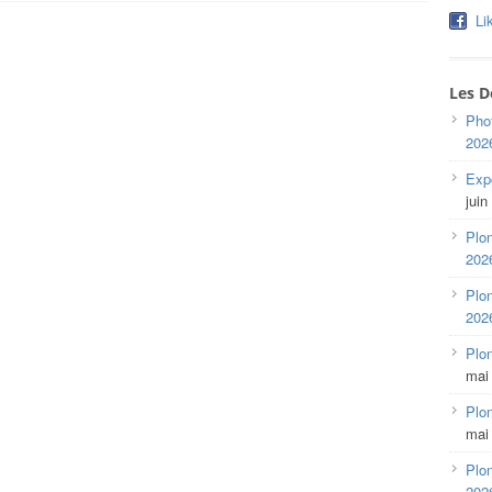
Li
Les D
Pho
202
Expo
juin
Plon
202
Plon
202
Plo
mai
Plon
mai
Plon
202