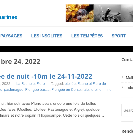
PAYSAGES
LES INSOLITES
LES TEMPÊTES
SPORT
bre 24, 2022
Conta
e de nuit -10m le 24-11-2022
Mail
, 2022
-
La Faune et Flore
-
Tagged:
etoilée
,
Faune et Flore de
Tél
ée
,
pastenague
,
Plongée bastia
,
Plongée en Corse
,
raie
,
torpille
-
no
uit hier soir avec Pierre-Jean, encore une fois de belles
Des raies (Ocellée, Etoilée, Pastenague et Aigle), quelque
lmars et notre copain l’Hippocampe. Cette fois-ci quelques…
Rende