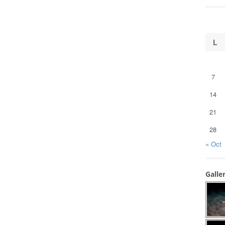
L
7
14
21
28
« Oct
Galle