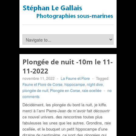
Plongée de nuit -10m le 11-
11-2022
novembre 11, 2022
-
La Faune et Flore
-
Tagged:
Faune et Flore de Corse
,
hippocampe
,
night dive
,
plongée de nuit
,
Plongée en Corse
,
raie ocellée
-
no
comments
Décidément, les plongée du bord la nuit, je kiffe.
merci à l’ami Pierre-Jean de m’avoir fait découvrir
ce nouvel univers. des rencontres toutes plus
fabuleuses les unes que les autres. Grondins, raie
ocellée, et le bouquet un petit hippocampe d’une
dizaine de centimètre. ce sont des plongées qui