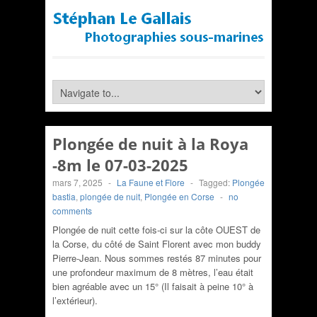
Plongée de nuit à la Roya
-8m le 07-03-2025
mars 7, 2025
-
La Faune et Flore
-
Tagged:
Plongée
bastia
,
plongée de nuit
,
Plongée en Corse
-
no
comments
Plongée de nuit cette fois-ci sur la côte OUEST de
la Corse, du côté de Saint Florent avec mon buddy
Pierre-Jean. Nous sommes restés 87 minutes pour
une profondeur maximum de 8 mètres, l’eau était
bien agréable avec un 15° (Il faisait à peine 10° à
l’extérieur).