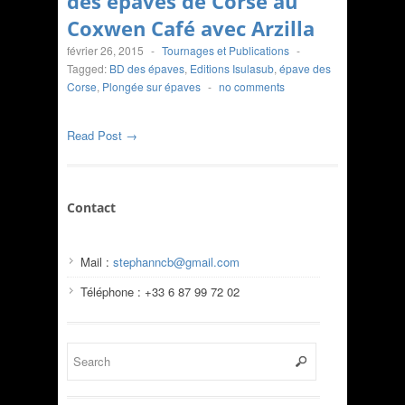
des épaves de Corse au
Coxwen Café avec Arzilla
février 26, 2015
-
Tournages et Publications
-
Tagged:
BD des épaves
,
Editions Isulasub
,
épave des
Corse
,
Plongée sur épaves
-
no comments
Read Post →
Contact
Mail :
stephanncb@gmail.com
Téléphone : +33 6 87 99 72 02