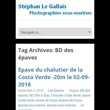
Tag Archives:
BD des
épaves
Epave du chalutier de la
Costa Verde -20m le 02-09-
2018
septembre 2, 2018
-
Les Epaves
-
Tagged:
BD des
épaves
,
BD Tôle à l'Eau
,
Chalutier Costa Verde
,
epave
Costa Verde
,
épave de Corse
,
Epaves de Corse
,
épaves sous-marine
,
épaves sous-marines
-
no
comments