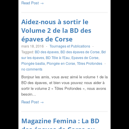
Read Post →
Aidez-nous à sortir le
Volume 2 de la BD des
épaves de Corse
mars 18, 2016
-
Tournages et Publications
-
Tagged:
BD des épaves
,
BD des épaves de Corse
,
Bd
sur les épaves
,
BD Tôle à l'Eau
,
Epaves de Corse
,
Plongée bastia
,
Plongée en Corse
,
Tôles Profondes
-
no comments
Bonjour les amis, vous avez aimé le volume 1 de la
BD des épaves, et bien vous pouvez nous aider à
sortir le volume 2 « Tôles Profondes », nous avons
besoin…
Read Post →
Magazine Femina : La BD