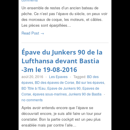
Un ensemble de restes d’un ancien bateau de
pêche. Ce n’est pas l’épave du siècle, on peux voir
des morceaux de coque, les moteurs, et câbles.
Les pièces sont éparpillées…
Read Post →
Épave du Junkers 90 de la
Lufthansa devant Bastia
-3m le 19-08-2016
août 20, 2016
-
Les Epaves
-
Tagged:
BD des
épaves
,
BD des épaves de Corse
,
Bd sur les épaves
,
BD Tôle à l'Eau
,
Epave de Junkers 90
,
Epaves de
Corse
,
épaves sous-marines
,
Junkers 90 de Bastia
-
no comments
Après avoir entendu encore que l’épave se
découvrait encore, je suis allé faire un tour pour
constater. Bon la partie cockpit est un peu plus
ensablée mais par contre l’aile…