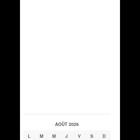
AOÛT 2026
L
M
M
J
V
S
D