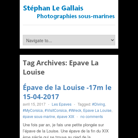
Tag Archives:
Epave La
Louise
Épave de la Louise -17m le
15-04-2017
avril 15, 2017
-
Les Epaves
-
Tagged:
#Diving
,
#MyCorsica
,
#VisitCorsica
,
#Wreck
,
Epave La Louise
,
épave sous-marine
,
épave XIX
-
no comments
Une fois par an, je fais une petite plongée sur
l’épave de la Louise. Une épave de la fin du XIX
ème siècle qui se trouve au pied de la…