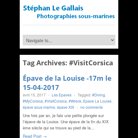
Tag Archives:
#VisitCorsica
Épave de la Louise -17m le
15-04-2017
avril 15, 2017
-
Les Epaves
-
Tagged:
#Diving
,
#MyCorsica
,
#VisitCorsica
,
#Wreck
,
Epave La Louise
,
épave sous-marine
,
épave XIX
-
no comments
Une fois par an, je fais une petite plongée sur
l’épave de la Louise. Une épave de la fin du XIX
ème siècle qui se trouve au pied de la…
Read Post →