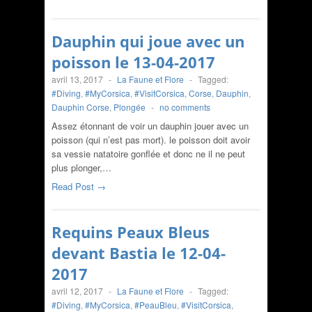
Dauphin qui joue avec un
poisson le 13-04-2017
avril 13, 2017
-
La Faune et Flore
-
Tagged:
#Diving
,
#MyCorsica
,
#VisitCorsica
,
Corse
,
Dauphin
,
Dauphin Corse
,
Plongée
-
no comments
Assez étonnant de voir un dauphin jouer avec un
poisson (qui n’est pas mort). le poisson doit avoir
sa vessie natatoire gonflée et donc ne il ne peut
plus plonger,…
Read Post →
Requins Peaux Bleus
devant Bastia le 12-04-
2017
avril 12, 2017
-
La Faune et Flore
-
Tagged:
#Diving
,
#MyCorsica
,
#PeauBleu
,
#VisitCorsica
,