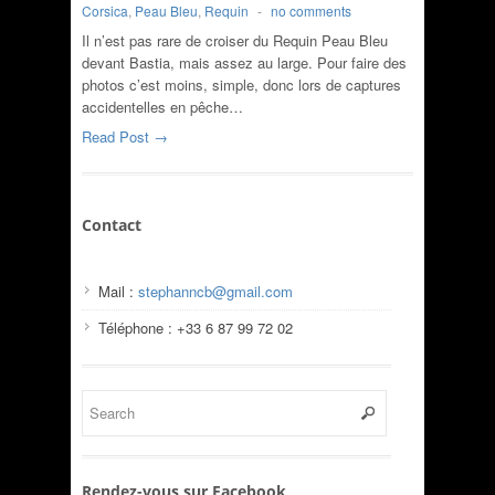
Corsica
,
Peau Bleu
,
Requin
-
no comments
Il n’est pas rare de croiser du Requin Peau Bleu
devant Bastia, mais assez au large. Pour faire des
photos c’est moins, simple, donc lors de captures
accidentelles en pêche…
Read Post →
Contact
Mail :
stephanncb@gmail.com
Téléphone : +33 6 87 99 72 02
Rendez-vous sur Facebook