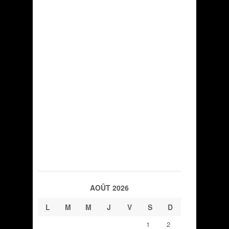
AOÛT 2026
L
M
M
J
V
S
D
1
2