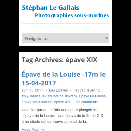
Tag Archives:
épave XIX
Épave de la Louise -17m le
15-04-2017
avril 15, 2017
-
Les Epaves
-
Tagged:
#Diving
,
#MyCorsica
,
#VisitCorsica
,
#Wreck
,
Epave La Louise
,
épave sous-marine
,
épave XIX
-
no comments
Une fois par an, je fais une petite plongée sur
l’épave de la Louise. Une épave de la fin du XIX
ème siècle qui se trouve au pied de la…
Read Post →