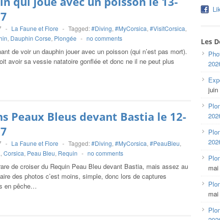
n qui joue avec un poisson le 13-
Li
17
7
-
La Faune et Flore
-
Tagged:
#Diving
,
#MyCorsica
,
#VisitCorsica
,
hin
,
Dauphin Corse
,
Plongée
-
no comments
Les D
nt de voir un dauphin jouer avec un poisson (qui n’est pas mort).
Pho
oit avoir sa vessie natatoire gonflée et donc ne il ne peut plus
202
Expo
juin
Plon
s Peaux Bleus devant Bastia le 12-
202
17
Plon
202
7
-
La Faune et Flore
-
Tagged:
#Diving
,
#MyCorsica
,
#PeauBleu
,
a
,
Corsica
,
Peau Bleu
,
Requin
-
no comments
Plo
 rare de croiser du Requin Peau Bleu devant Bastia, mais assez au
mai
faire des photos c’est moins, simple, donc lors de captures
Plon
es en pêche…
mai
Plon
202