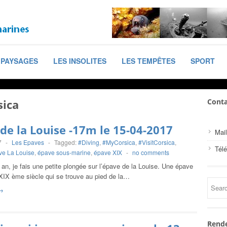
PAYSAGES
LES INSOLITES
LES TEMPÊTES
SPORT
ica
Conta
de la Louise -17m le 15-04-2017
Mail
7
-
Les Epaves
-
Tagged:
#Diving
,
#MyCorsica
,
#VisitCorsica
,
Tél
ve La Louise
,
épave sous-marine
,
épave XIX
-
no comments
 an, je fais une petite plongée sur l’épave de la Louise. Une épave
 XIX ème siècle qui se trouve au pied de la…
→
Rende