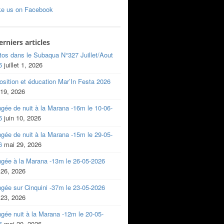
ke us on Facebook
erniers articles
tos dans le Subaqua N°327 Juillet/Aout
6
juillet 1, 2026
sition et éducation Mar’In Festa 2026
 19, 2026
gée de nuit à la Marana -16m le 10-06-
6
juin 10, 2026
gée de nuit à la Marana -15m le 29-05-
6
mai 29, 2026
ngée à la Marana -13m le 26-05-2026
 26, 2026
gée sur Cinquini -37m le 23-05-2026
 23, 2026
gée nuit à la Marana -12m le 20-05-
6
mai 20, 2026