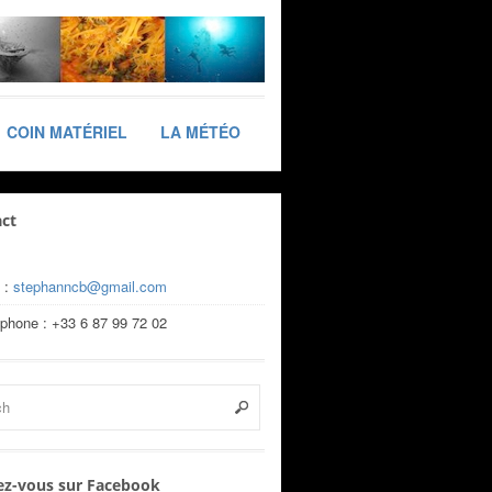
COIN MATÉRIEL
LA MÉTÉO
ct
 :
stephanncb@gmail.com
éphone : +33 6 87 99 72 02
z-vous sur Facebook