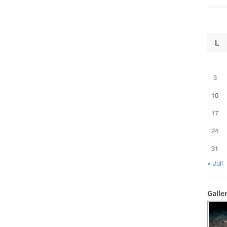
L
3
10
17
24
31
« Juil
Galle