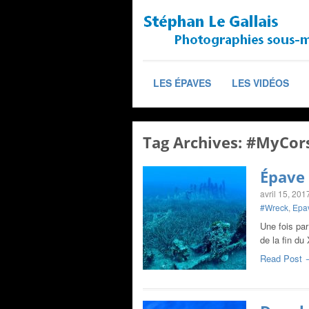
LES ÉPAVES
LES VIDÉOS
Tag Archives:
#MyCors
Épave 
avril 15, 201
#Wreck
,
Epa
Une fois par
de la fin du
Read Post 