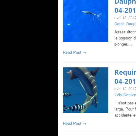
Dauphi
04-20
avril 13, 201
Corse
,
Daup
Assez étonna
le poisson d
plonger,…
Read Post →
Requin
04-20
avril 12, 201
#VisitCorsic
Il n’est pas
large. Pour 
accidentell
Read Post →