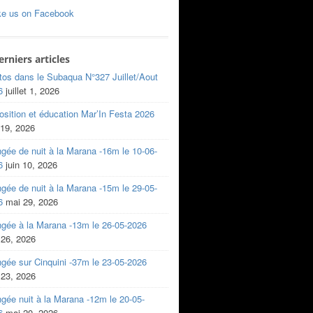
ke us on Facebook
erniers articles
tos dans le Subaqua N°327 Juillet/Aout
6
juillet 1, 2026
sition et éducation Mar’In Festa 2026
 19, 2026
gée de nuit à la Marana -16m le 10-06-
6
juin 10, 2026
gée de nuit à la Marana -15m le 29-05-
6
mai 29, 2026
ngée à la Marana -13m le 26-05-2026
 26, 2026
gée sur Cinquini -37m le 23-05-2026
 23, 2026
gée nuit à la Marana -12m le 20-05-
6
mai 20, 2026