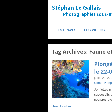
LES ÉPAVES
LES VIDÉOS
Tag Archives:
Faune et
Plongé
le 22-
juillet 22, 20
Corse
,
Plong
Je n’étais p
successifs 
pourpres av
Read Post →