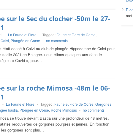
Plo
mai
e sur le Sec du clocher -50m le 27-
21
21
-
La Faune et Flore
-
Tagged:
Faune et Flore de Corse
,
Calvi
,
Plongée en Corse
-
no comments
 était donné à Calvi au club de plongée Hippocampe de Calvi pour
e sortie 2021 en Balagne. nous étions quelques uns dans le
 règles « Covid », pour…
e sur la roche Mimosa -48m le 06-
21
-
La Faune et Flore
-
Tagged:
Faune et Flore de Corse
,
Gorgones
ngée bastia
,
Plongée en Corse
,
Roche Mimosas
-
no comments
mosa se trouve devant Bastia sur une profondeur de 48 mètres,
patates recouvertes de gorgones pourpres et jaunes. En fonction
 les gorgones sont plus…