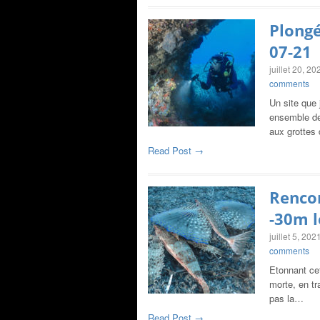
Plongé
07-21
juillet 20, 20
comments
Un site que 
ensemble de 
aux grottes
Read Post →
Rencon
-30m l
juillet 5, 202
comments
Etonnant cet
morte, en tr
pas la…
Read Post →