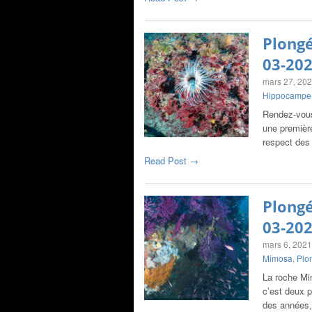
Plongé
03-20
mars 27, 20
Hippocampe 
Rendez-vous
une premièr
respect des
Read Post →
Plongé
03-20
mars 6, 2021
Mimosa
,
Plo
La roche Mi
c’est deux 
des années,