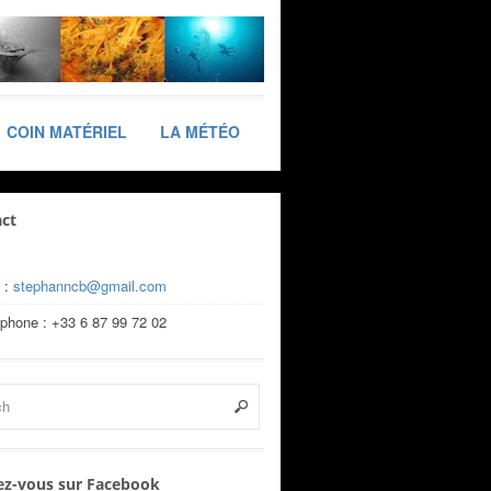
COIN MATÉRIEL
LA MÉTÉO
ct
 :
stephanncb@gmail.com
éphone : +33 6 87 99 72 02
z-vous sur Facebook