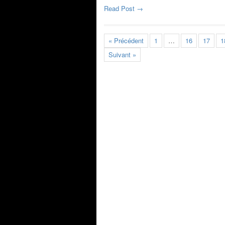
Read Post →
« Précédent
1
…
16
17
1
Suivant »