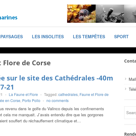
PAYSAGES
LES INSOLITES
LES TEMPÊTES
SPORT
 Flore de Corse
Conta
e sur le site des Cathédrales -40m
Mail
07-21
Tél
21
-
La Faune et Flore
-
Tagged:
cathedrales
,
Faune et Flore de
ée en Corse
,
Porto Pollo
-
no comments
lus revenu dans le golfe du Valinco depuis les confinements
et cela me manquait. J’avais entendu dire que les gorgones
aient souffert du réchauffement climatique et…
Rende