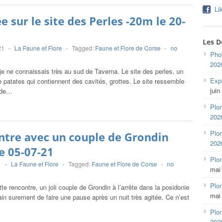
Li
e sur le site des Perles -20m le 20-
Les D
21
-
La Faune et Flore
-
Tagged:
Faune et Flore de Corse
-
no
Pho
202
je ne connaissais très au sud de Taverna. Le site des perles, un
Expo
patates qui contiennent des cavités, grottes. Le site ressemble
juin
 de…
Plon
202
Plon
tre avec un couple de Grondin
202
e 05-07-21
Plo
1
-
La Faune et Flore
-
Tagged:
Faune et Flore de Corse
-
no
mai
Plon
te rencontre, un joli couple de Grondin à l’arrête dans la posidonie
mai
ain surement de faire une pause après un nuit très agitée. Ce n’est
Plon
202