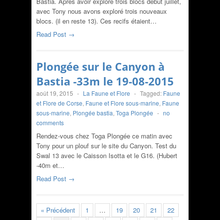
Bastia. Après avoir exploré trois blocs début juillet,
avec Tony nous avons exploré trois nouveaux
blocs. (il en reste 13). Ces recifs étaient…
Read Post →
Plongée sur le Canyon à
Bastia -33m le 19-08-2015
août 19, 2015
-
La Faune et Flore
-
Tagged:
Faune
et Flore de Corse
,
Faune et Flore sous-marine
,
Faune
sous-marine
,
Plongée bastia
,
Toga Plongée
-
no
comments
Rendez-vous chez Toga Plongée ce matin avec
Tony pour un plouf sur le site du Canyon. Test du
Swal 13 avec le Caisson Isotta et le G16. (Hubert
-40m et…
Read Post →
« Précédent
1
…
19
20
21
22