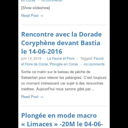
[Show slideshow]
Read Post →
Rencontre avec la Dorade
Coryphène devant Bastia
le 14-06-2016
juin 14, 2016
-
La Faune et Flore
-
Tagged:
Faune
et Flore de Corse
,
Plongée en Corse
-
no comments
Sortie ce matin sur le bateau de pêche de
Sebastian pour relever les palangres. C’est toujours
un moment intéressant car sujet à des rencontres
inédites. Aujourd’hui nous serons gâté par…
Read Post →
Plongée en mode macro
« Limaces » -20M le 04-06-