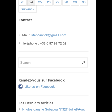
23
24
25
26
27
28
29
30
Suivant »
Contact
Mail :
stephanncb@gmail.com
Téléphone : +33 6 87 99 72 02
Rendez-vous sur Facebook
Like us on Facebook
Les Derniers articles
Photos dans le Subaqua N°327 Juillet/Aout