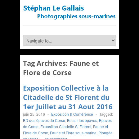
Tag Archives:
Faune et
Flore de Corse
Exposition Collective à la
Citadelle de St Florent du
1er Juillet au 31 Aout 2016
juin 25, 2016
-
Exposition & Conférence
-
Tagged:
BD des épaves de Corse
,
Bd sur les épaves
,
Epaves
de Corse
,
Exposition Citadelle St Florent
,
Faune et
Flore de Corse
,
Faune et Flore sous-marine
,
Plongée
en Corse
-
no comments