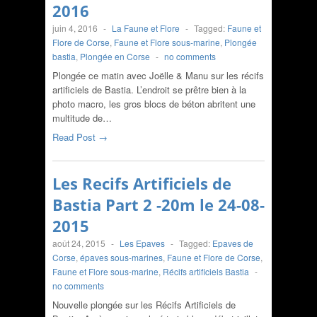
2016
juin 4, 2016
-
La Faune et Flore
-
Tagged:
Faune et
Flore de Corse
,
Faune et Flore sous-marine
,
Plongée
bastia
,
Plongée en Corse
-
no comments
Plongée ce matin avec Joëlle & Manu sur les récifs
artificiels de Bastia. L’endroit se prêtre bien à la
photo macro, les gros blocs de béton abritent une
multitude de…
Read Post →
Les Recifs Artificiels de
Bastia Part 2 -20m le 24-08-
2015
août 24, 2015
-
Les Epaves
-
Tagged:
Epaves de
Corse
,
épaves sous-marines
,
Faune et Flore de Corse
,
Faune et Flore sous-marine
,
Récifs artificiels Bastia
-
no comments
Nouvelle plongée sur les Récifs Artificiels de