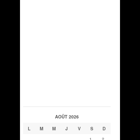
AOÛT 2026
L
M
M
J
V
S
D
1
2