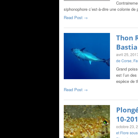
Contraireme
siphonophore c’est-à-dire une colonie de
Read Post →
Thon 
Bastia
avril 25, 201
de Corse
,
Fa
Grand poisso
est l’un des
espèce de t
Read Post →
Plongé
10-20
octobre 23, 
et Flore sou