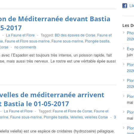
Li
on de Méditerranée devant Bastia
Les D
05-2017
Pho
-
La Faune et Flore
-
Tagged:
BD des épaves de Corse
,
Faune et
202
se
,
Faune et Flore sous-marine
,
Faune sous-marine
,
Plongée bastia
,
Corse
-
no comments
Expo
juin
 avec l’Espadon est toujours très intense, un poisson rapide, fait
sse, mais aussi très nerveux. Le rostre est une véritable épée aussi
Plon
202
Plon
202
velles de méditerranée arrivent
Plo
 Bastia le 01-05-2017
mai
-
La Faune et Flore
-
Tagged:
Faune et Flore de Corse
,
Faune et
Plon
arine
,
Faune sous-marine
,
Plongée bastia
,
Velelles
,
velelles Corse
-
3
mai
Plon
Velella velella) est une espèce de cnidaires (hydrozoaire) pélagique.
202