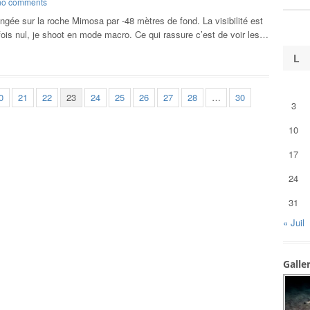
no comments
ngée sur la roche Mimosa par -48 mètres de fond. La visibilité est
ois nul, je shoot en mode macro. Ce qui rassure c’est de voir les…
L
0
21
22
23
24
25
26
27
28
…
30
3
10
17
24
31
« Juil
Galle