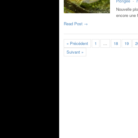
Plongée
-
Nouvelle plo
encore une f
Read Post →
« Précédent
1
…
18
19
2
Suivant »