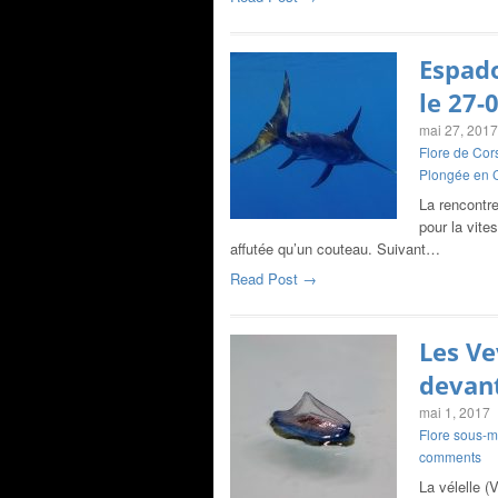
Espad
le 27-
mai 27, 2017
Flore de Cor
Plongée en 
La rencontre
pour la vite
affutée qu’un couteau. Suivant…
Read Post →
Les Ve
devant
mai 1, 2017
Flore sous-m
comments
La vélelle (