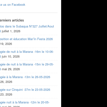
ke us on Facebook
erniers articles
tos dans le Subaqua N°327 Juillet/Aout
6
juillet 1, 2026
sition et éducation Mar’In Festa 2026
 19, 2026
gée de nuit à la Marana -16m le 10-06-
6
juin 10, 2026
gée de nuit à la Marana -15m le 29-05-
6
mai 29, 2026
ngée à la Marana -13m le 26-05-2026
 26, 2026
gée sur Cinquini -37m le 23-05-2026
 23, 2026
gée nuit à la Marana -12m le 20-05-
6
mai 20, 2026