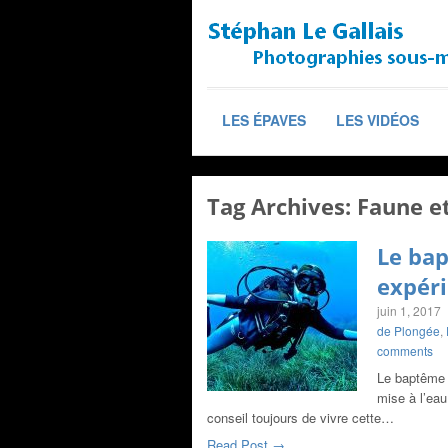
LES ÉPAVES
LES VIDÉOS
Tag Archives:
Faune et
Le ba
expéri
juin 1, 2017
de Plongée
,
comments
Le baptême d
mise à l’ea
conseil toujours de vivre cette…
Read Post →