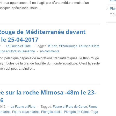
nt aux apparences, il ne s’agit pas d’une méduse mais d’un
 polypes spécialisés issue…
Plo
mai
Rouge de Méditerranée devant
 le 25-04-2017
7
-
La Faune et Flore
-
Tagged:
#Thon
,
#ThonRouge
,
Faune et Flore
une et Flore sous-marine
-
no comments
n pélagique capable de migrations transatlantiques, le thon rouge
 symboles de la grande fragilité du monde aquatique. C’est la seule
hon qui peut atteindre…
e sur la roche Mimosa -48m le 23-
16
2016
-
La Faune et Flore
-
Tagged:
Faune et Flore de Corse
,
Faune
s-marine
,
Faune sous-marine
,
Plongée bastia
,
Plongée en Corse
,
Toga