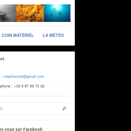
COIN MATÉRIEL
LA MÉTÉO
ct
 :
stephanncb@gmail.com
éphone : +33 6 87 99 72 02
z-vous sur Facebook