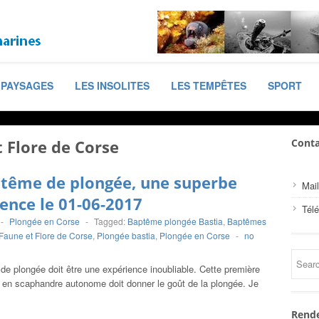
PAYSAGES
LES INSOLITES
LES TEMPÊTES
SPORT
 Flore de Corse
Conta
ptême de plongée, une superbe
Mail
ence le 01-06-2017
Tél
-
Plongée en Corse
-
Tagged:
Baptême plongée Bastia
,
Baptêmes
Faune et Flore de Corse
,
Plongée bastia
,
Plongée en Corse
-
no
e plongée doit être une expérience inoubliable. Cette première
u en scaphandre autonome doit donner le goût de la plongée. Je
Rende