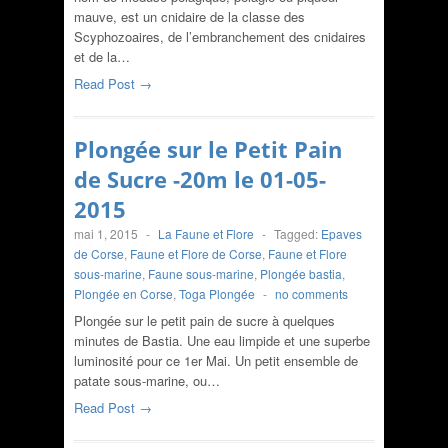
mauve, est un cnidaire de la classe des
Scyphozoaires, de l’embranchement des cnidaires
et de la…
Read Post →
Plongée sur le Petit Pain
de Sucre -20m le 01-05-
2015
mai 1, 2015
-
La Faune et Flore
-
Tagged:
Epaves
de Corse
,
Faune et Flore de Corse
,
Faune et Flore
sous-marine
,
Faune sous-marine
,
Plongée bastia
,
Plongée en Corse
,
Toga Plongée
-
no comments
Plongée sur le petit pain de sucre à quelques
minutes de Bastia. Une eau limpide et une superbe
luminosité pour ce 1er Mai. Un petit ensemble de
patate sous-marine, ou…
Read Post →