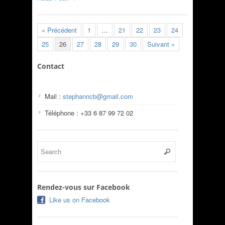
« Précédent
1
…
21
22
23
24
25
26
27
28
29
30
Suivant »
Contact
Mail :
stephanncb@gmail.com
Téléphone : +33 6 87 99 72 02
Rendez-vous sur Facebook
Like us on Facebook