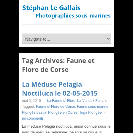
Tag Archives:
Faune et
Flore de Corse
La Méduse Pelagia
Noctiluca le 02-05-2015
mai 2, 2015
-
La Faune et Flore
,
La Vie aux Paliers
-
Tagged:
Faune et Flore de Corse
,
Faune sous-marine
,
Plongée bastia
,
Plongée en Corse
,
Toga Plongée
-
no comments
La méduse Pelagia noctiluca, aussi connue sous le
nom de méduse pélagique, pélagie ou piqueur-