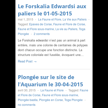
Le Forskalia Edwardsi aux
paliers le 01-05-2015
mai 1, 2015
-
La Faune et Flore
,
La Vie aux Paliers
-
Tagged:
Epaves de Corse
,
Faune et Flore de Corse
,
Faune et Flore sous-marine
,
La vie au Paliers
,
Toga
Plongée
-
2 comments
Le Forskalia edwardsi n’est pas un animal à part
entière, mais une colonie de centaines de polypes
dont chacun occupe une fonction distincte. La
structure coloniale est fuselée, évoquant une…
Read Post →
Plongée sur le site de
l’Aquarium le 30-04-2015
avril 30, 2015
-
La Faune et Flore
-
Tagged:
Faune
et Flore de Corse
,
Faune et Flore sous-marine
,
Plongée bastia
,
Plongée en Corse
,
Toga Plongée
-
no comments