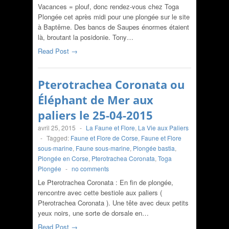
Vacances = plouf, donc rendez-vous chez Toga
Plongée cet après midi pour une plongée sur le site
à Baptême. Des bancs de Saupes énormes étaient
là, broutant la posidonie. Tony…
Read Post →
Pterotrachea Coronata ou
Éléphant de Mer aux
paliers le 25-04-2015
avril 25, 2015
-
La Faune et Flore
,
La Vie aux Paliers
-
Tagged:
Faune et Flore de Corse
,
Faune et Flore
sous-marine
,
Faune sous-marine
,
Plongée bastia
,
Plongée en Corse
,
Pterotrachea Coronata
,
Toga
Plongée
-
no comments
Le Pterotrachea Coronata : En fin de plongée,
rencontre avec cette bestiole aux paliers (
Pterotrachea Coronata ). Une tête avec deux petits
yeux noirs, une sorte de dorsale en…
Read Post →