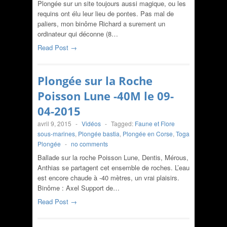
Plongée sur un site toujours aussi magique, ou les
requins ont élu leur lieu de pontes. Pas mal de
paliers, mon binôme Richard a surement un
ordinateur qui déconne (8…
Read Post →
Plongée sur la Roche
Poisson Lune -40M le 09-
04-2015
avril 9, 2015
-
Vidéos
-
Tagged:
Faune et Flore
sous-marines
,
Plongée bastia
,
Plongée en Corse
,
Toga
Plongée
-
no comments
Ballade sur la roche Poisson Lune, Dentis, Mérous,
Anthias se partagent cet ensemble de roches. L’eau
est encore chaude à -40 mètres, un vrai plaisirs.
Binôme : Axel Support de…
Read Post →