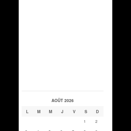
AOÛT 2026
L
M
M
J
V
S
D
1
2