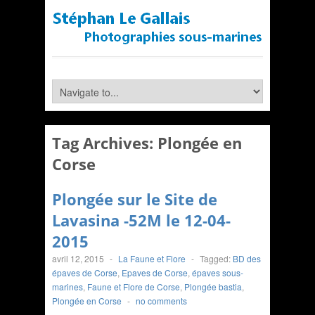
Tag Archives:
Plongée en
Corse
Plongée sur le Site de
Lavasina -52M le 12-04-
2015
avril 12, 2015
-
La Faune et Flore
-
Tagged:
BD des
épaves de Corse
,
Epaves de Corse
,
épaves sous-
marines
,
Faune et Flore de Corse
,
Plongée bastia
,
Plongée en Corse
-
no comments