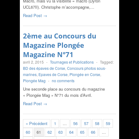
Macro, mais vu la visibilité = macro (Dyron
UCL67II). Christophe m’accompagne,…
Read Post →
2ème au Concours du
Magazine Plongée
Magazine N°71
avril 2, 2015
-
Tournages et Publications
-
Tagged:
BD des épaves de Corse
,
Concours photos sous-
marines
,
Epaves de Corse
,
Plongée en Corse
,
Plongée Mag
-
no comments
Une seconde place au concours du magazine
« Plongée Mag » N°71 du mois d’Avril.
Read Post →
« Précédent
1
…
56
57
58
59
60
61
62
63
64
65
66
…