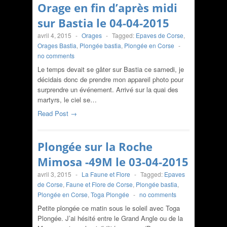
Orage en fin d’après midi
sur Bastia le 04-04-2015
avril 4, 2015
-
Orages
-
Tagged:
Epaves de Corse
,
Orages Bastia
,
Plongée bastia
,
Plongée en Corse
-
no comments
Le temps devait se gâter sur Bastia ce samedi, je
décidais donc de prendre mon appareil photo pour
surprendre un événement. Arrivé sur la quai des
martyrs, le ciel se…
Read Post →
Plongée sur la Roche
Mimosa -49M le 03-04-2015
avril 3, 2015
-
La Faune et Flore
-
Tagged:
Epaves
de Corse
,
Faune et Flore de Corse
,
Plongée bastia
,
Plongée en Corse
,
Toga Plongée
-
no comments
Petite plongée ce matin sous le soleil avec Toga
Plongée. J’ai hésité entre le Grand Angle ou de la