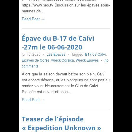
https://www.neo.tv​ Discussion sur les épaves sous-
marines de…
Read Post →
Épave du B-17 de Calvi
-27m le 06-06-2020
juin 6, 2020
-
Les Epaves
-
Tagged:
B17 de Calvi
,
Epaves de Corse
,
wreck Corsica
,
Wreck Epaves
-
no
comments
Alors que la saison devrait battre son plein, Calvi
est encore déserte, et les plongeurs ne sont pas au
rendez-vous. Heureusement le Club de Calvi
Plongée est ouvert et nous…
Read Post →
Teaser de l’épisode
« Expedition Unknown »