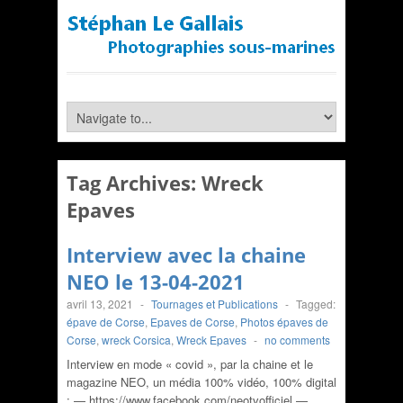
Tag Archives:
Wreck
Epaves
Interview avec la chaine
NEO le 13-04-2021
avril 13, 2021
-
Tournages et Publications
-
Tagged:
épave de Corse
,
Epaves de Corse
,
Photos épaves de
Corse
,
wreck Corsica
,
Wreck Epaves
-
no comments
Interview en mode « covid », par la chaine et le
magazine NEO, un média 100% vidéo, 100% digital
: — https://www.facebook.com/neotvofficiel​ —