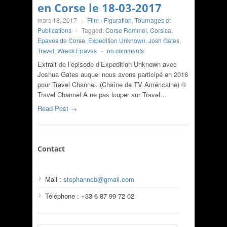
en Corse le 18-03-2017
mars 18, 2017
-
Film - Figuration
,
Tournages et
Publications
-
Tagged:
Corse Rommel
,
Corsica
,
Epaves de Corse
,
Expedition Unknown
,
Josh Gates
,
Travel
,
Wreck Epaves
-
no comments
Extrait de l’épisode d’Expedition Unknown avec
Joshua Gates auquel nous avons participé en 2016
pour Travel Channel. (Chaîne de TV Américaine) ©
Travel Channel A ne pas louper sur Travel…
Read Post →
Contact
Mail :
stephanncb@gmail.com
Téléphone : +33 6 87 99 72 02