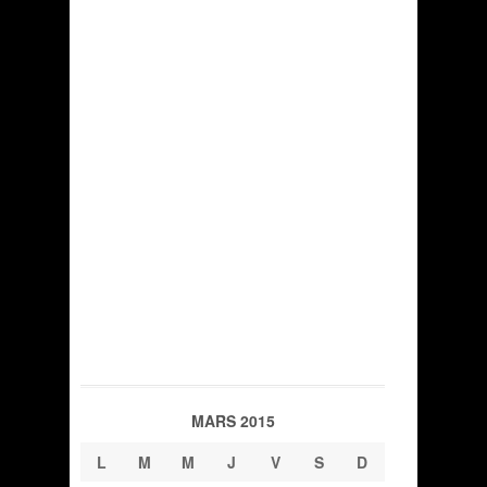
MARS 2015
L
M
M
J
V
S
D