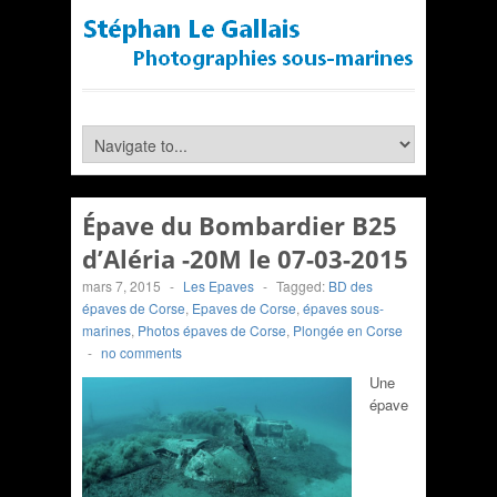
Épave du Bombardier B25
d’Aléria -20M le 07-03-2015
mars 7, 2015
-
Les Epaves
-
Tagged:
BD des
épaves de Corse
,
Epaves de Corse
,
épaves sous-
marines
,
Photos épaves de Corse
,
Plongée en Corse
-
no comments
Une
épave