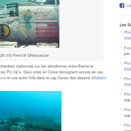
Li
Les D
Pho
202
Expo
juin
25 310 Form1A Ghisonaccia
Plon
mbardiers stationnés sur les aérodromes entre Bastia et
202
 ces Pin Up’s. Deux sites en Corse témoignent encore de ces
ccia
et une autre Villa dans le cap Corse) des dessins d’
Alberto
Plon
202
Plo
mai
Plon
mai
Plon
202