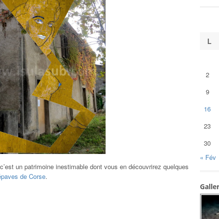
L
2
9
16
23
30
« Fév
 c’est un patrimoine inestimable dont vous en découvrirez quelques
épaves de Corse
.
Galle