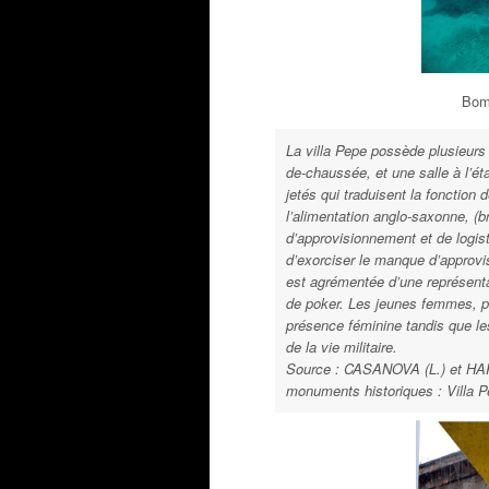
Bomb
La villa Pepe possède plusieurs
de-chaussée, et une salle à l’ét
jetés qui traduisent la fonction
l’alimentation anglo-saxonne, (
d’approvisionnement et de logis
d’exorciser le manque d’approvis
est agrémentée d’une représenta
de poker. Les jeunes femmes, p
présence féminine tandis que les 
de la vie militaire.
Source : CASANOVA (L.) et HAR
monuments historiques : Villa 