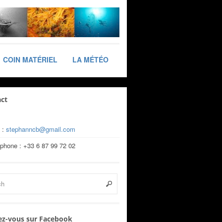
COIN MATÉRIEL
LA MÉTÉO
ct
 :
stephanncb@gmail.com
éphone : +33 6 87 99 72 02
z-vous sur Facebook