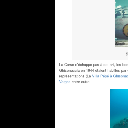
B
La Corse n’échappe pas à cet art, les bo
Ghisonaccia en 1944 étaient habillés par
représentations (La
Villa Pépé à Ghisona
Vargas
entre autre.