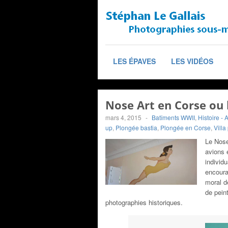
LES ÉPAVES
LES VIDÉOS
Nose Art en Corse ou 
mars 4, 2015
-
Batîments WWII
,
Histoire - 
up
,
Plongée bastia
,
Plongée en Corse
,
Villa
Le Nose
avions 
individu
encourag
moral d
de pein
photographies historiques.