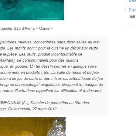
Plo
mai
ardier B25 d’Aléria – Corse –
 peintures murales, concentrées dans deux salles au rez-
age. Les motifs sont : pour la cuisine un décor aux œufs
 de la pièce. Les œufs, produit incontournable de
breakfast), se consommaient pour des raisons
tique, en poudre. Un tel dessin permet en quelque sorte
ionnement en produits frais. La salle de repos et de jeux
tion d’un jeu de carte et des mises caractéristiques du jeu
in-up ou cheescakegirl esquissées évoquent le manque de
autres illustrations rappellent les difficultés et le désarroi
NEQUAUX (A.), Dossier de protection au titre des
Pepe, Ghisonaccia, 27 mars 2012