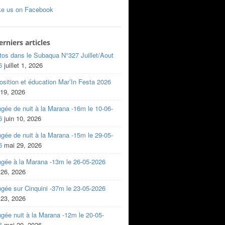
ke us on Facebook
erniers articles
tos dans le Subaqua N°327 Juillet/Aout
6
juillet 1, 2026
sition et éducation Mar’In Festa 2026
 19, 2026
gée de nuit à la Marana -16m le 10-06-
6
juin 10, 2026
gée de nuit à la Marana -15m le 29-05-
6
mai 29, 2026
ngée à la Marana -13m le 26-05-2026
 26, 2026
gée sur Cinquini -37m le 23-05-2026
 23, 2026
gée nuit à la Marana -12m le 20-05-
6
mai 20, 2026