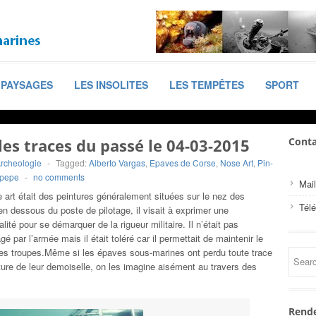
PAYSAGES
LES INSOLITES
LES TEMPÊTES
SPORT
les traces du passé le 04-03-2015
Conta
Archeologie
-
Tagged:
Alberto Vargas
,
Epaves de Corse
,
Nose Art
,
Pin-
 pepe
-
no comments
Mail
 art était des peintures généralement situées sur le nez des
Tél
en dessous du poste de pilotage, il visait à exprimer une
alité pour se démarquer de la rigueur militaire. Il n’était pas
é par l’armée mais il était toléré car il permettait de maintenir le
es troupes.Même si les épaves sous-marines ont perdu toute trace
ture de leur demoiselle, on les imagine aisément au travers des
Rende