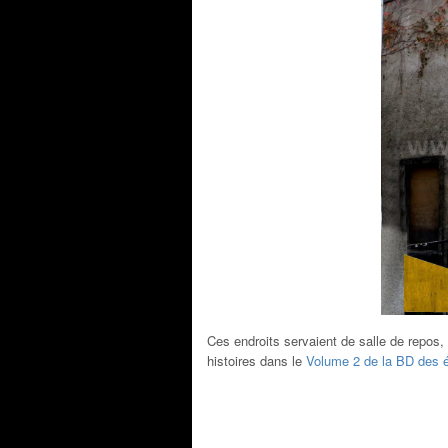
Ces endroits servaient de salle de repos,
histoires dans le
Volume 2 de la BD des 