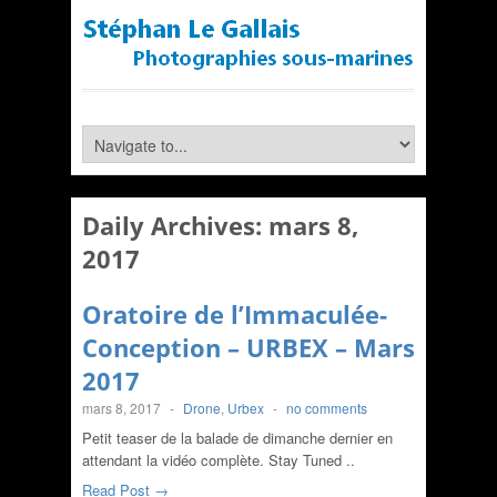
Daily Archives:
mars 8,
2017
Oratoire de l’Immaculée-
Conception – URBEX – Mars
2017
mars 8, 2017
-
Drone
,
Urbex
-
no comments
Petit teaser de la balade de dimanche dernier en
attendant la vidéo complète. Stay Tuned ..
Read Post →