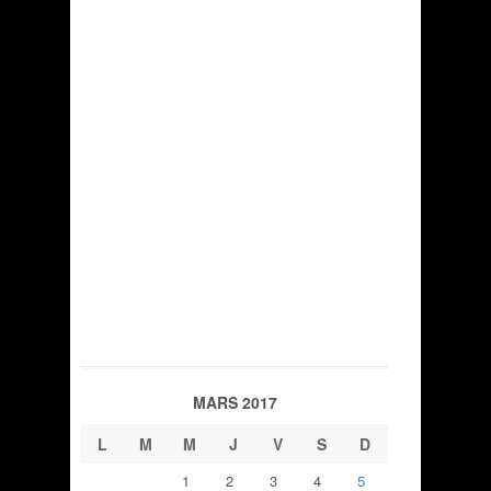
MARS 2017
L
M
M
J
V
S
D
1
2
3
4
5