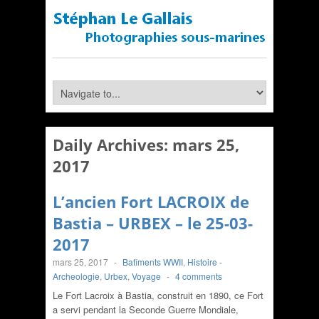
Daily Archives:
mars 25,
2017
L’ancien Fort LACROIX de
Bastia – URBEX – le 25-03-
2017
mars 25, 2017
-
Batîments WWII
,
Histoire -
Archeologie
,
Urbex
,
Voyage
-
4 comments
Le Fort Lacroix à Bastia, construit en 1890, ce Fort
a servi pendant la Seconde Guerre Mondiale,