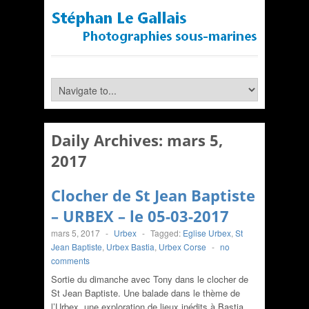
Daily Archives:
mars 5,
2017
Clocher de St Jean Baptiste
– URBEX – le 05-03-2017
mars 5, 2017
-
Urbex
-
Tagged:
Eglise Urbex
,
St
Jean Baptiste
,
Urbex Bastia
,
Urbex Corse
-
no
comments
Sortie du dimanche avec Tony dans le clocher de
St Jean Baptiste. Une balade dans le thème de
l’Urbex, une exploration de lieux inédits à Bastia.