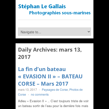
Daily Archives:
mars 13,
2017
La fin d’un bateau
« EVASION II » – BATEAU
CORSE – Mars 2017
mars 13, 2017
-
Paysages de Corse
,
Photos de
Corse
-
no comments
Adieu « Evasion II » .. C’est toujours triste de voir
un bateau sortir de l’eau pour la dernière fois mais