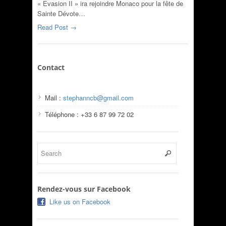
« Evasion II » ira rejoindre Monaco pour la fête de
Sainte Dévote…
Read Post →
Contact
Mail :
stephanncb@gmail.com
Téléphone : +33 6 87 99 72 02
Rendez-vous sur Facebook
Like us on Facebook